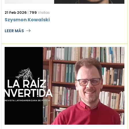
21 Feb 2026
|
799
Visitas
Szysmon Kowalski
LEER MÁS