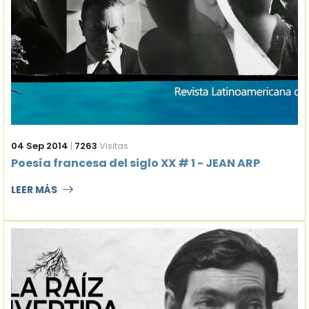
04 Sep 2014
|
7263
Visitas
Poesía francesa del siglo XX # 1 - JEAN ARP
LEER MÁS