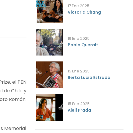
17 Ene 2025
Victoria Chang
16 Ene 2025
Pablo Queralt
15 Ene 2025
Berta Lucía Estrada
ize, el PEN
l de Chile y
Soto Román.
15 Ene 2025
Alelí Prada
pps Memorial