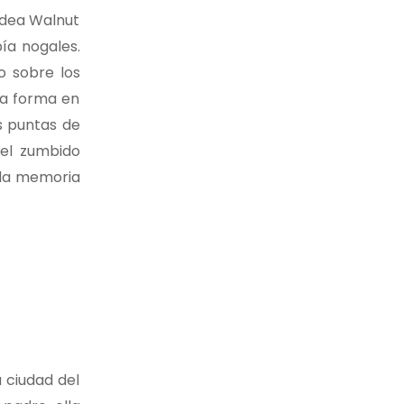
Aldea Walnut
bía nogales.
o sobre los
La forma en
s puntas de
el zumbido
 la memoria
a ciudad del