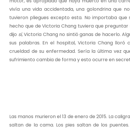
motor, es apropiado que haya muerto en una carret
vivía una vida accidentada, una golondrina que n
tuvieron pliegues excepto esta. No importaba que 
hecho que de Victoria Chang tuviera que preguntar 
dijo
sí
, Victoria Chang no sintió ganas de hacerlo. A
sus palabras. En el hospital, Victoria Chang llor
crueldad de su enfermedad. Sería la última vez qu
sufrimiento cambia de forma y esto ocurre en secret
Las manos murieron el 13 de enero de 2015. La caligr
saltan de la cama. Los pies saltan de los puente