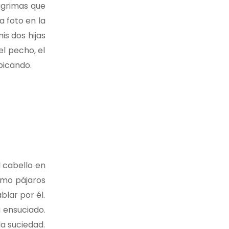
lágrimas que
a foto en la
s dos hijas
l pecho, el
picando.
l cabello en
omo pájaros
lar por él.
 ensuciado.
la suciedad.