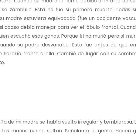
era. Cuando su madre la llamó debido al infarto de su 
o se zambulle. Esta no fue su primera muerte. Todas 
su madre estuviera equivocada (fue un accidente vascul
si acaso debía manejar para ver el lóbulo frontal. Cuan
lguien escuchó esas ganas. Porque él no murió pero sí mu
ó cuando su padre desvariaba. Esto fue antes de que en
e lloraría frente a ella. Cambió de lugar con su sombr
o.
afía de mi madre se había vuelto irregular y temblorosa.
s. Las manos nunca saltan. Señalan a la gente. Hacen 