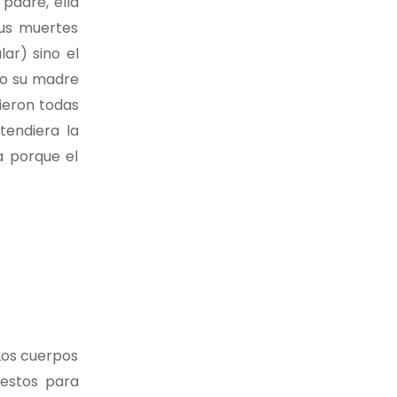
padre, ella
sus muertes
ar) sino el
do su madre
rieron todas
tendiera la
a porque el
 Los cuerpos
gestos para