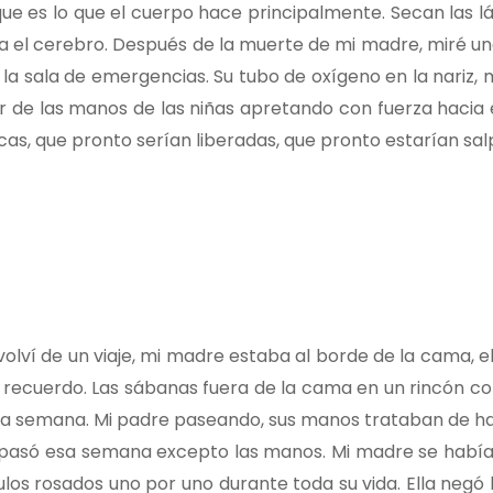
 que es lo que el cuerpo hace principalmente. Secan las 
vía el cerebro. Después de la muerte de mi madre, miré un
 sala de emergencias. Su tubo de oxígeno en la nariz, mi
de las manos de las niñas apretando con fuerza hacia e
cas, que pronto serían liberadas, que pronto estarían sal
 volví de un viaje, mi madre estaba al borde de la cama, e
 recuerdo. Las sábanas fuera de la cama en un rincón c
na semana. Mi padre paseando, sus manos trataban de hab
 pasó esa semana excepto las manos. Mi madre se había
ulos rosados uno por uno durante toda su vida. Ella negó 