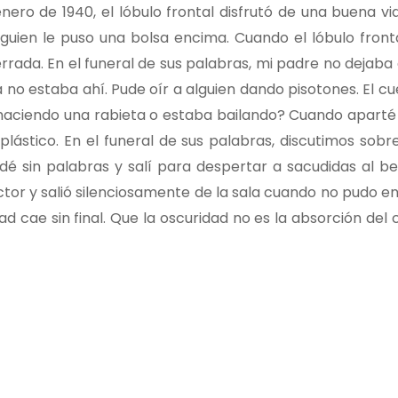
nero de 1940, el lóbulo frontal disfrutó de una buena vid
guien le puso una bolsa encima. Cuando el lóbulo fronta
rada. En el funeral de sus palabras, mi padre no dejaba 
no estaba ahí. Pude oír a alguien dando pisotones. El cu
 haciendo una rabieta o estaba bailando? Cuando aparté 
lástico. En el funeral de sus palabras, discutimos sobr
uedé sin palabras y salí para despertar a sacudidas al b
ctor y salió silenciosamente de la sala cuando no pudo e
d cae sin final. Que la oscuridad no es la absorción del c