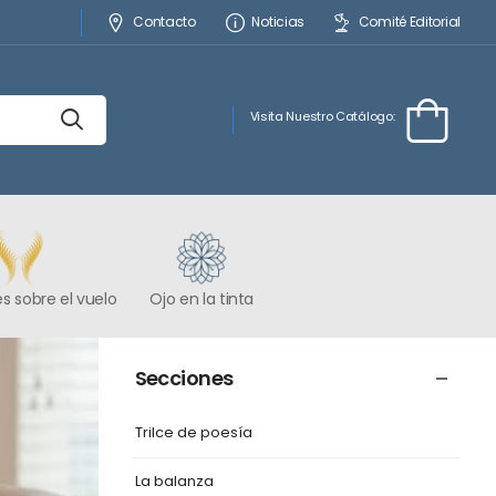
Contacto
Noticias
Comité Editorial
Visita Nuestro Catálogo:
s sobre el vuelo
Ojo en la tinta
Secciones
Trilce de poesía
La balanza