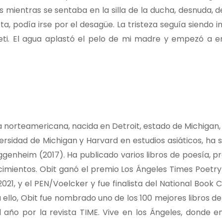
os mientras se sentaba en la silla de la ducha, desnuda,
 podía irse por el desagüe. La tristeza seguía siendo ind
feti. El agua aplastó el pelo de mi madre y empezó a en
ora norteamericana, nacida en Detroit, estado de Michigan,
ersidad de Michigan y Harvard en estudios asiáticos, ha 
genheim (2017). Ha publicado varios libros de poesía, pr
cimientos. Obit ganó el premio Los Ángeles Times Poetry 
1, y el PEN/Voelcker y fue finalista del National Book Cr
a ello, Obit fue nombrado uno de los 100 mejores libros de
 año por la revista TIME. Vive en los Ángeles, donde e