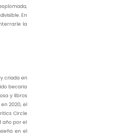
 desplomada,
ivisible. En
terrarle la
 y criada en
sido becaria
osa y libros
en 2020, el
itics Circle
l año por el
nseña en el