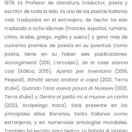
1978. Es Profesor de Literatura, traductor, poeta y
escritor de toda la vida. Es uno de los poetas italianos
más traducidos en el extranjero, de hecho ha sido
traducido a ocho idiomas (francés, español, rumano,
chino, árabe, griego, inglés y sueco) y ganó más de
cuarenta premios de poesía en su juventud. Como
poeta, tiene en su haber seis publicaciones:
Accorgimenti
(2011, L’arcolaio),
Se le cose stanno
così
(Itálica, 2015),
Aperto per inventario
(2019,
Pequod),
Ritratti senza andare a capo
(2021, Terra
d’ulivi),
Quando l’aria aveva paura di Nureyev
(2021,
Terra d’ulivi) y
Dentro al petto mi si muove un canto
(2023, Arcipelago Itaca). Está presente en los
principales sitios literarios, tanto italianos como
extranjeros, y en numerosas antologías mundiales.
También ha escrito para teatro: La fiabola di Virginio