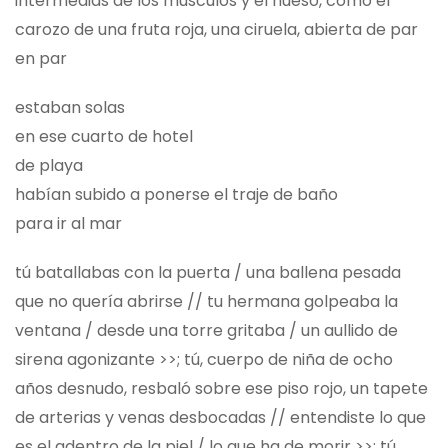
intermedias de los músculos y el hueso, como el
carozo de una fruta roja, una ciruela, abierta de par
en par
estaban solas
en ese cuarto de hotel
de playa
habían subido a ponerse el traje de baño
para ir al mar
tú batallabas con la puerta / una ballena pesada
que no quería abrirse // tu hermana golpeaba la
ventana / desde una torre gritaba / un aullido de
sirena agonizante >>; tú, cuerpo de niña de ocho
años desnudo, resbaló sobre ese piso rojo, un tapete
de arterias y venas desbocadas // entendiste lo que
es el adentro de la piel / lo que ha de morir >>; tú,