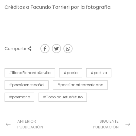
Créditos a Facundo Torrieri por la fotografía.
Compartir
#IlianaPichardoUrrutia
#poeta
#poetiza
#poesíaenespañol
#poesíanorteamericana
#poemario
#Todoloquefuefuturo
ANTERIOR
SIGUIENTE
PUBLICACIÓN
PUBLICACIÓN