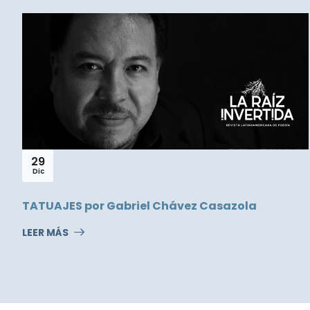
29
Dic
TATUAJES por Gabriel Chávez Casazola
LEER MÁS