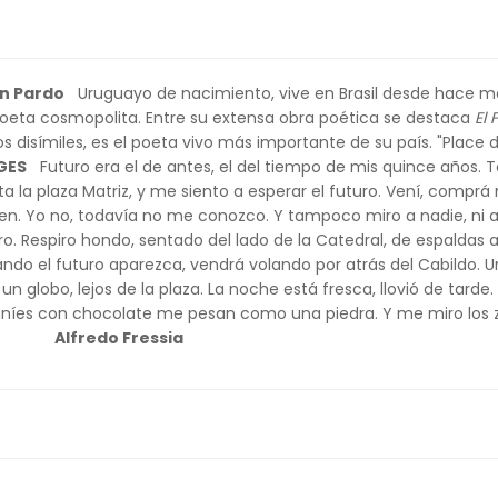
n Pardo
Uruguayo de nacimiento, vive en Brasil desde hace m
 poeta cosmopolita. Entre su extensa obra poética se destaca
El 
s disímiles, es el poeta vivo más importante de su país. "Place 
GES
Futuro era el de antes, el del tiempo de mis quince años. T
 la plaza Matriz, y me siento a esperar el futuro. Vení, compr
n. Yo no, todavía no me conozco. Y tampoco miro a nadie, ni a
. Respiro hondo, sentado del lado de la Catedral, de espaldas a 
ando el futuro aparezca, vendrá volando por atrás del Cabildo. U
globo, lejos de la plaza. La noche está fresca, llovió de tarde.
maníes con chocolate me pesan como una piedra. Y me miro los 
s.
Alfredo Fressia