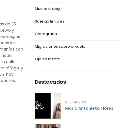
Museo salvaje
Suenan timbres
ás de 35
Futuro
y
Cartografía
des vosges"
odas las
Migraciones sobre el vuelo
á maníes con
 nada.
Ojo en la tinta
la calle
na ráfaga, y
 ¿Y hoy,
zapatos,
Destacados
20 Ene 2025
María Antonieta Flores