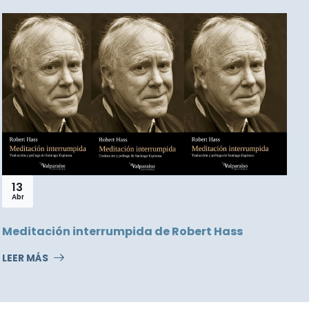
13
Abr
P
Meditación interrumpida de Robert Hass
L
LEER MÁS