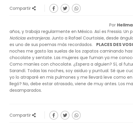
Compartir
Por
Hellma
años, y trabaja regularmente en México. Así es Fressia. Un
Noticias extranjeras.
Junto a Rafael Courtoisie, desde ángulo
es uno de sus poemas más recordados.
PLACES DES VOS
noches me gasto las suelas de los zapatos caminando hasta
chocolate y sentate. Las mujeres que fuman ya me conoce
Como maníes con chocolate. ¿Espera a alguien? Sí, al futuro
Sarandí. Todas las noches, soy asiduo y puntual. Sé que cu
yo lo atraparé en mis pulmones y me llevará leve como en un 
llegó? No, debe estar atrasado, viene de muy antes. Los 
desamparado
Compartir