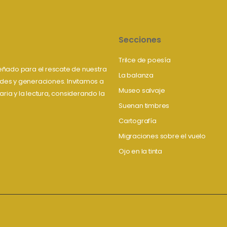
Secciones
Trilce de poesía
iseñado para el rescate de nuestra
La balanza
tudes y generaciones. Invitamos a
Museo salvaje
aria y la lectura, considerando la
Suenan timbres
Cartografía
Migraciones sobre el vuelo
Ojo en la tinta