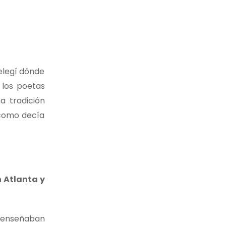
 elegí dónde
 los poetas
a tradición
 como decía
 Atlanta y
e enseñaban