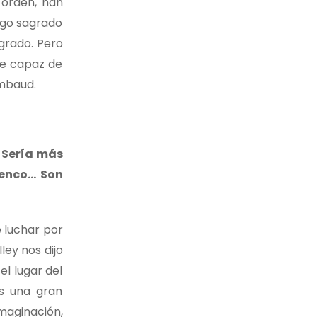
 orden, han
lgo sagrado
agrado. Pero
ue capaz de
imbaud.
 Sería más
amenco… Son
 luchar por
ley nos dijo
l lugar del
Es una gran
maginación,