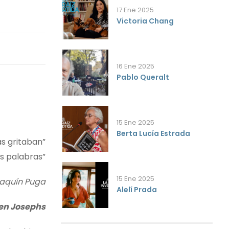
17 Ene 2025
Victoria Chang
16 Ene 2025
Pablo Queralt
15 Ene 2025
Berta Lucía Estrada
as gritaban”
as palabras”
15 Ene 2025
oaquín Puga
Alelí Prada
len Josephs