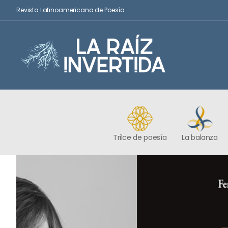
Revista Latinoamericana de Poesía
Trilce de poesía
La balanza