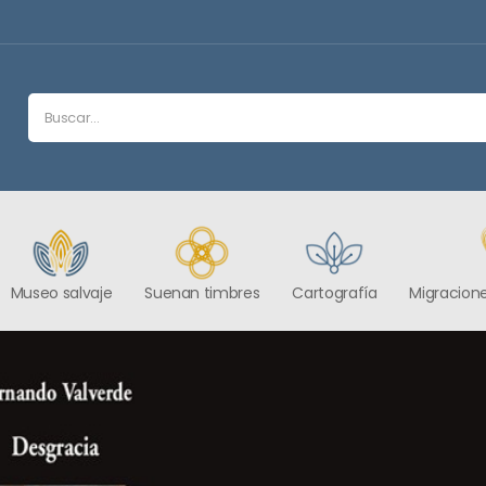
Museo salvaje
Suenan timbres
Cartografía
Migracione