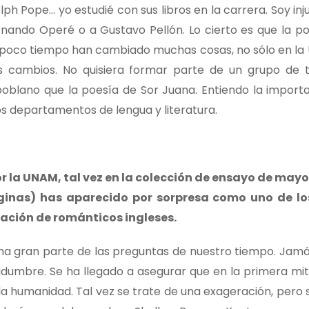
lph Pope… yo estudié con sus libros en la carrera. Soy in
ndo Operé o a Gustavo Pellón. Lo cierto es que la pos
 poco tiempo han cambiado muchas cosas, no sólo en la 
os cambios. No quisiera formar parte de un grupo de 
poblano que la poesía de Sor Juana. Entiendo la importa
los departamentos de lengua y literatura.
 la UNAM, tal vez en la colección de ensayo de mayo
páginas) has aparecido por sorpresa como uno de l
ación de románticos ingleses.
una gran parte de las preguntas de nuestro tiempo. Jam
tidumbre. Se ha llegado a asegurar que en la primera mit
la humanidad. Tal vez se trate de una exageración, pero 