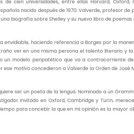
 de cien universidades, entre ellas Harvard, Oxford,
spañola nacido después de 1970. Valverde, profesor de p
s, una biografía sobre Shelley y su nuevo libro de poemas
a envidiable, haciendo referencia a Borges por la maner
traño ver en una misma persona el talento literario y la
ndo un modelo peripatético que va a contracorriente d
or ese motivo concedieron a Valverde la Orden de José M
quiere ser un poeta de la lengua. Nominado a un Grammy
estigador invitado en Oxford, Cambridge y Turín, merec
mpo para concebir la que en mi opinión es la mayor obr