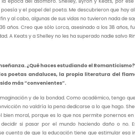
 la época del asombro. Shelley, Byron y Keats, por ese
poesía y el papel del poeta. Me descubrieron que hay a
 fin y al cabo, algunas de sus vidas no tuvieron nada de s
6 años. Creo que sólo Lorca, asesinado a los 38 años, f
ad. A Keats y a Shelley no les ha superado nadie salvo R
 enseñanza. ¿Qué haces estudiando el Romanticismo?
, los poetas andaluces, la propia literatura del fl
 sido más “convenientes”.
imaginación y de la bondad. Como académico, tengo que
nvicción no valdría la pena dedicarse a lo que hago. Shel
 bien moral, porque es lo que nos permite ponernos en e
 decidir si pasar por el mundo haciendo daño o no. 
se cuenta de que la educación tiene que estimular esa i