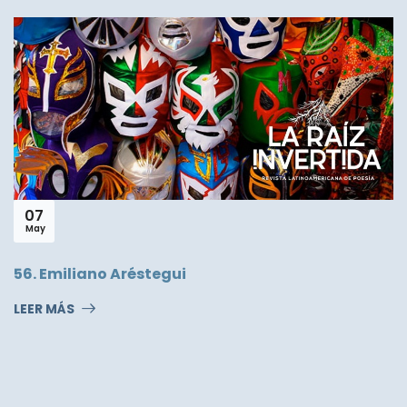
07
May
56. Emiliano Aréstegui
LEER MÁS