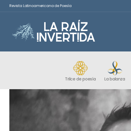
Revista Latinoamericana de Poesía
Trilce de poesía
La balanza