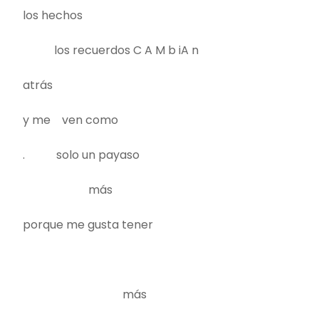
los hechos
los recuerdos C A M b iA n
atrás
y me ven como
. solo un payaso
más
porque me gusta tener
más