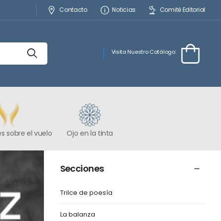
Contacto
Noticias
Comité Editorial
Visita Nuestro Catálogo:
s sobre el vuelo
Ojo en la tinta
Secciones
Trilce de poesía
La balanza