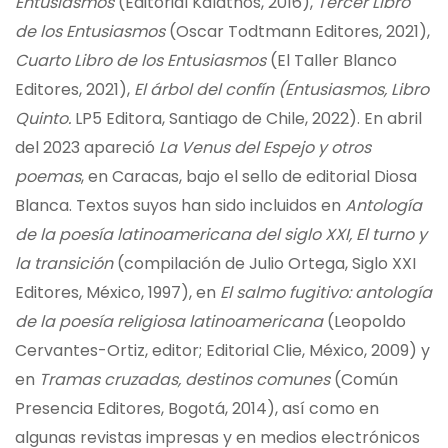
Entusiasmos
(Editorial Kalathos, 2016),
Tercer Libro
de los Entusiasmos
(Oscar Todtmann Editores, 2021),
Cuarto Libro de los Entusiasmos
(El Taller Blanco
Editores, 2021),
El árbol del confín (Entusiasmos, Libro
Quinto.
LP5 Editora, Santiago de Chile, 2022). En abril
del 2023 apareció
La Venus del Espejo y otros
poemas
, en Caracas, bajo el sello de editorial Diosa
Blanca. Textos suyos han sido incluidos en
Antología
de la poesía latinoamericana del siglo XXI, El turno y
la transición
(compilación de Julio Ortega, Siglo XXI
Editores, México, 1997), en
El salmo fugitivo: antología
de la poesía religiosa latinoamericana
(Leopoldo
Cervantes-Ortiz, editor; Editorial Clie, México, 2009) y
en
Tramas cruzadas, destinos comunes
(Común
Presencia Editores, Bogotá, 2014), así como en
algunas revistas impresas y en medios electrónicos