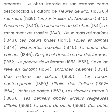
amantes. Su obra literaria es tan extensa como
desconocida. Es autora de
Fleures de Midi
(1836),
À
ma mère
(1839),
Les Funérailles de Napoléon
(1840),
Penserosa
(1840),
La Jeuneuse de Mirabeu
(1841),
Le
monument de Molière
(1843),
Deux mois d’émotions
(1843),
Les cœurs brisés
(1843),
Folles et saintes
(1844),
Historiettes morales
(1845),
Le chant des
vaincus
(1846),
Ce qui est dans le cœur des femmes
(1852),
Le poème de la femme
(1853-1856),
Ce qu’on
rêve en aimant
(1854),
Enfances célèbres
(1854),
Une histoire de soldat
(1856),
Lui, roman
contemporain
(1860
), L’Italie des Italiens
(1862-
1864),
Richesse oblige
(1862),
Les derniers marquis
(1866),
Les derniers abbés. Mœurs religieuses
d’Italie
(1868),
La satire du siècle
(1868),
Ces petits