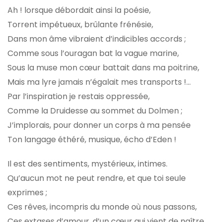
Ah ! lorsque débordait ainsi la poésie,
Torrent impétueux, brûlante frénésie,
Dans mon âme vibraient d’indicibles accords ;
Comme sous l’ouragan bat la vague marine,
Sous la muse mon cœur battait dans ma poitrine,
Mais ma lyre jamais n’égalait mes transports !...
Par l’inspiration je restais oppressée,
Comme la Druidesse au sommet du Dolmen ;
J’implorais, pour donner un corps à ma pensée
Ton langage éthéré, musique, écho d’Eden !
Il est des sentiments, mystérieux, intimes.
Qu’aucun mot ne peut rendre, et que toi seule
exprimes ;
Ces rêves, incompris du monde où nous passons,
Ces extases d’amour, d’un cœur qui vient de naître,