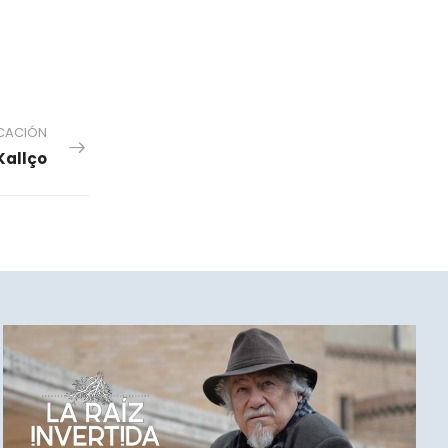
ICACIÓN
Kallço