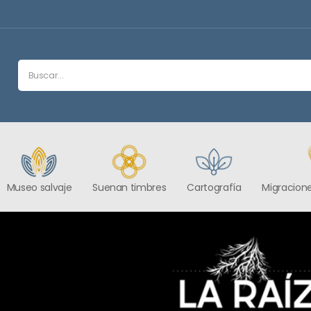
Museo salvaje
Suenan timbres
Cartografía
Migracione