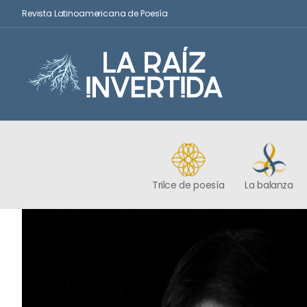
Revista Latinoamericana de Poesía
Trilce de poesía
La balanza