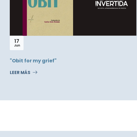
17
Jun
"Obit for my grief"
LEER MÁS