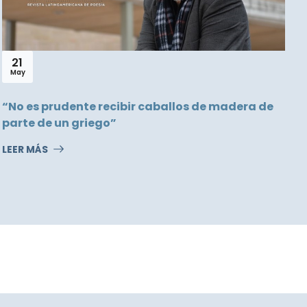
21
May
“No es prudente recibir caballos de madera de
parte de un griego”
M
LEER MÁS
L