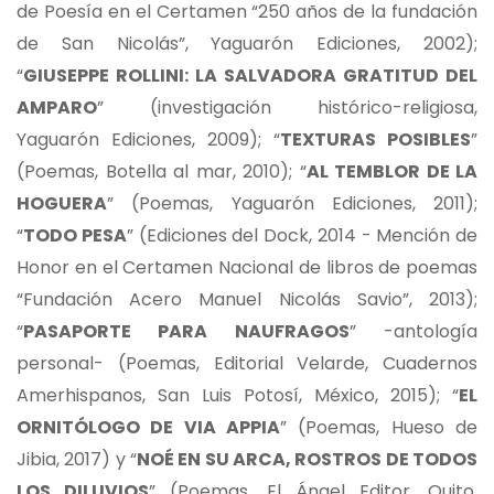
de Poesía en el Certamen “250 años de la fundación
de San Nicolás”, Yaguarón Ediciones, 2002);
“
GIUSEPPE ROLLINI: LA SALVADORA GRATITUD DEL
AMPARO
” (investigación histórico-religiosa,
Yaguarón Ediciones, 2009); “
TEXTURAS POSIBLES
”
(Poemas, Botella al mar, 2010); “
AL TEMBLOR DE LA
HOGUERA
” (Poemas, Yaguarón Ediciones, 2011);
“
TODO PESA
” (Ediciones del Dock, 2014 - Mención de
Honor en el Certamen Nacional de libros de poemas
“Fundación Acero Manuel Nicolás Savio”, 2013);
“
PASAPORTE PARA NAUFRAGOS
” -antología
personal- (Poemas, Editorial Velarde, Cuadernos
Amerhispanos, San Luis Potosí, México, 2015); “
EL
ORNITÓLOGO DE VIA APPIA
” (Poemas, Hueso de
Jibia, 2017) y “
NOÉ EN SU ARCA, ROSTROS DE TODOS
LOS DILUVIOS
” (Poemas, El Ángel Editor, Quito,