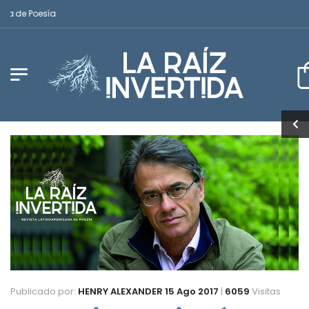
de Poesía
Publicado por:
HENRY ALEXANDER
15 Ago 2017
|
6059
Visitas