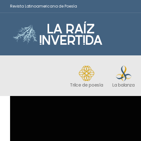
Revista Latinoamericana de Poesía
Trilce de poesía
La balanza