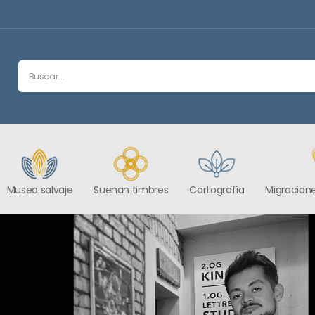
Museo salvaje
Suenan timbres
Cartografía
Migracione