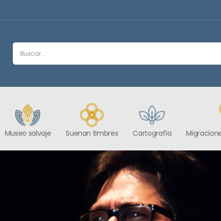
Museo salvaje
Suenan timbres
Cartografía
Migracione