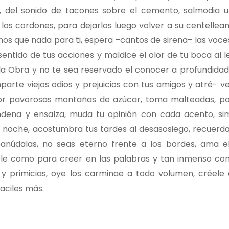
, del sonido de tacones sobre el cemento, salmodia 
os cordones, para dejarlos luego volver a su centelleant
os que nada para ti, espera –cantos de sirena– las voces
sentido de tus acciones y maldice el olor de tu boca al 
la Obra y no te sea reservado el conocer a profundida
rte viejos odios y prejuicios con tus amigos y atré- ve
 por pavorosas montañas de azúcar, toma malteadas, po
ondena y ensalza, muda tu opinión con cada acento, si
 noche, acostumbra tus tardes al desasosiego, recuerda
eanúdalas, no seas eterno frente a los bordes, ama 
ble como para creer en las palabras y tan inmenso c
s y primicias, oye los carminae a todo volumen, créele a
vaciles más.