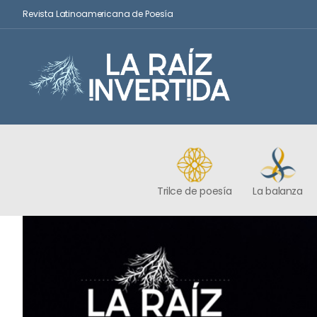
Revista Latinoamericana de Poesía
Trilce de poesía
La balanza