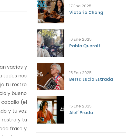
17 Ene 2025
Victoria Chang
16 Ene 2025
Pablo Queralt
tan vacíos y
15 Ene 2025
 a todos nos
Berta Lucía Estrada
je tu rostro
ucio y bueno
 caballo (el
15 Ene 2025
ndo y tu voz
Alelí Prada
 rostro y tu
ada frase y