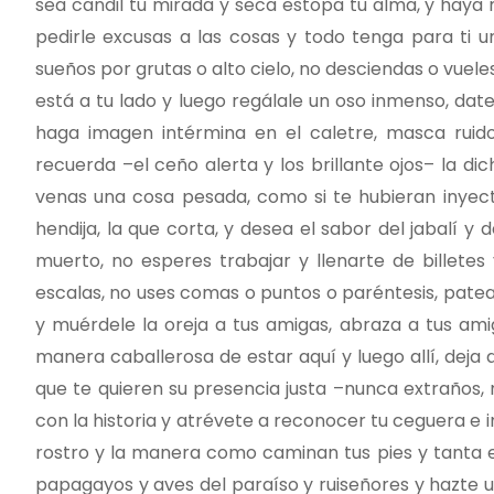
sea candil tu mirada y seca estopa tu alma, y haya 
pedirle excusas a las cosas y todo tenga para ti 
sueños por grutas o alto cielo, no desciendas o vueles
está a tu lado y luego regálale un oso inmenso, dat
haga imagen intérmina en el caletre, masca ruid
recuerda –el ceño alerta y los brillante ojos– la d
venas una cosa pesada, como si te hubieran inyec
hendija, la que corta, y desea el sabor del jabalí y
muerto, no esperes trabajar y llenarte de billete
escalas, no uses comas o puntos o paréntesis, patea 
y muérdele la oreja a tus amigas, abraza a tus amig
manera caballerosa de estar aquí y luego allí, deja 
que te quieren su presencia justa –nunca extraños,
con la historia y atrévete a reconocer tu ceguera e i
rostro y la manera como caminan tus pies y tanta e
papagayos y aves del paraíso y ruiseñores y hazte 