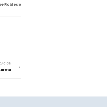
pe Robledo
ICACIÓN
 Lerma