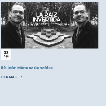
08
Ago
69. Iván Méndez González
7
LEER MÁS
L