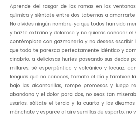
Aprende del rasgar de las ramas en las ventanas
química y siéntate entre dos tabernas a amarrarte l
No olvides ningún nombre, ya que todos han sido men
y hazte extraño y doloroso y no quieras conocer el 
contémplate con gazmoñería y no desees escribir 
que todo te parezca perfectamente idéntico y compa
cinabrio, a deliciosas huríes paseando sus dedos
millares, sé esperpéntico y volcánico y locuaz, c
lenguas que no conoces, tómate el día y también la
bajo las alcantarillas, rompe promesas y luego r
abandono y el dolor para dos, no seas tan misera
usarlas, sáltate el tercio y la cuarta y los diezmo
mánchate y esparce al aire semillas de esparto, no 