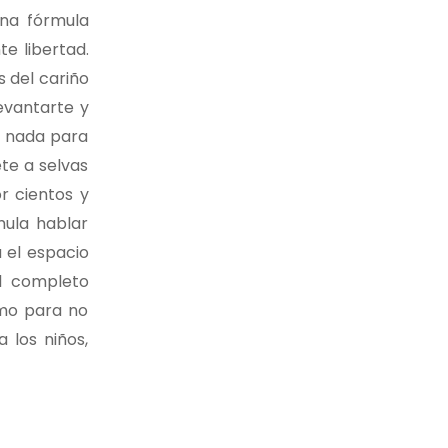
una fórmula
e libertad.
 del cariño
levantarte y
d nada para
te a selvas
r cientos y
mula hablar
 el espacio
el completo
omo para no
 los niños,