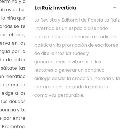
término y a
La Raíz Invertida
atrevas tus
 la niña que
La Revista y Editorial de Poesía La Raíz
tardas se te
Invertida es un espacio diseñado
os el piso,
para el rescate de nuestra tradición
erva en las
poética y la promoción de escritores
ngua por la
de diferentes latitudes y
ría de estar
generaciones. Invitamos a los
sáltate las
lectores a generar un continuo
an hierático
diálogo desde la creación literaria y la
late con la
lectura, considerando la palabra
 exige a los
como voz perdurable.
 tus deudas
sonrisa y tu
e por entre
a Prometeo.