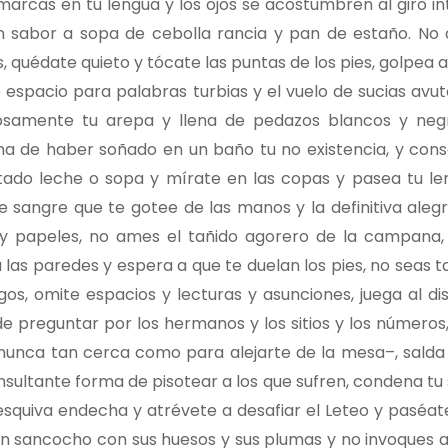
marcas en tu lengua y los ojos se acostumbren al giro in
un sabor a sopa de cebolla rancia y pan de estaño. No 
, quédate quieto y tócate las puntas de los pies, golpea a
e espacio para palabras turbias y el vuelo de sucias avu
osamente tu arepa y llena de pedazos blancos y negr
icha de haber soñado en un baño tu no existencia, y cons
tado leche o sopa y mírate en las copas y pasea tu le
 de sangre que te gotee de las manos y la definitiva aleg
s y papeles, no ames el tañido agorero de la campana, 
las paredes y espera a que te duelan los pies, no seas t
os, omite espacios y lecturas y asunciones, juega al dis
de preguntar por los hermanos y los sitios y los números,
 nunca tan cerca como para alejarte de la mesa–, salda
nsultante forma de pisotear a los que sufren, condena tu 
squiva endecha y atrévete a desafiar el Leteo y paséat
un sancocho con sus huesos y sus plumas y no invoques 