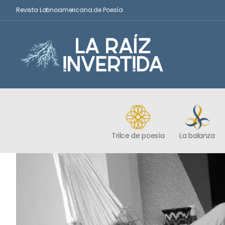
Revista Latinoamericana de Poesía
Trilce de poesía
La balanza