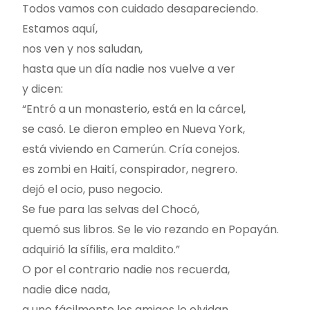
Todos vamos con cuidado desapareciendo.
Estamos aquí,
nos ven y nos saludan,
hasta que un día nadie nos vuelve a ver
y dicen:
“Entró a un monasterio, está en la cárcel,
se casó. Le dieron empleo en Nueva York,
está viviendo en Camerún. Cría conejos.
es zombi en Haití, conspirador, negrero.
dejó el ocio, puso negocio.
Se fue para las selvas del Chocó,
quemó sus libros. Se le vio rezando en Popayán.
adquirió la sífilis, era maldito.”
O por el contrario nadie nos recuerda,
nadie dice nada,
a uno fácilmente los amigos lo olvidan.