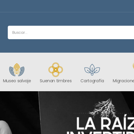
Museo salvaje
Suenan timbres
Cartografía
Migracione