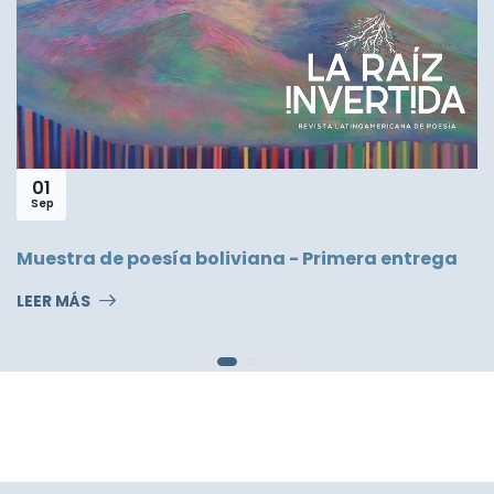
01
Sep
L
Muestra de poesía boliviana - Primera entrega
LEER MÁS