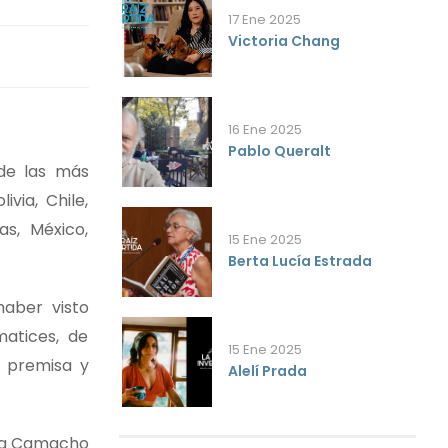
17 Ene 2025
Victoria Chang
16 Ene 2025
Pablo Queralt
 de las más
via, Chile,
as, México,
15 Ene 2025
Berta Lucía Estrada
haber visto
matices, de
15 Ene 2025
a premisa y
Alelí Prada
la Camacho