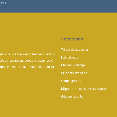
.com
Secciones
Trilce de poesía
iseñado para el rescate de nuestra
La balanza
tudes y generaciones. Invitamos a
Museo salvaje
aria y la lectura, considerando la
Suenan timbres
Cartografía
Migraciones sobre el vuelo
Ojo en la tinta