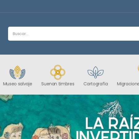
Museo salvaje
Suenan timbres
Cartografía
Migracione