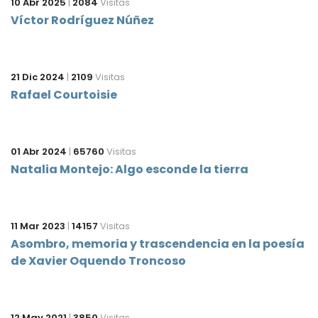
10 Abr 2025
|
2084
Visitas
Víctor Rodríguez Núñez
21 Dic 2024
|
2109
Visitas
Rafael Courtoisie
01 Abr 2024
|
65760
Visitas
Natalia Montejo: Algo esconde la tierra
11 Mar 2023
|
14157
Visitas
Asombro, memoria y trascendencia en la poesía
de Xavier Oquendo Troncoso
12 May 2021
|
3850
Visitas