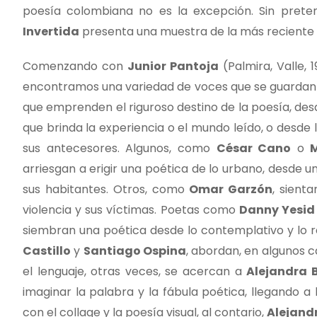
poesía colombiana no es la excepción. Sin prete
Invertida
presenta una muestra de la más reciente
Comenzando con
Junior Pantoja
(Palmira, Valle,
encontramos una variedad de voces que se guardan en
que emprenden el riguroso destino de la poesía, des
que brinda la experiencia o el mundo leído, o desde l
sus antecesores. Algunos, como
César Cano
o
M
arriesgan a erigir una poética de lo urbano, desde un
sus habitantes. Otros, como
Omar Garzón
, sient
violencia y sus víctimas. Poetas como
Danny Yesid
siembran una poética desde lo contemplativo y lo r
Castillo
y
Santiago Ospina
, abordan, en algunos ca
el lenguaje, otras veces, se acercan a
Alejandra 
imaginar la palabra y la fábula poética, llegando a
con el collage y la poesía visual, al contario,
Alejand