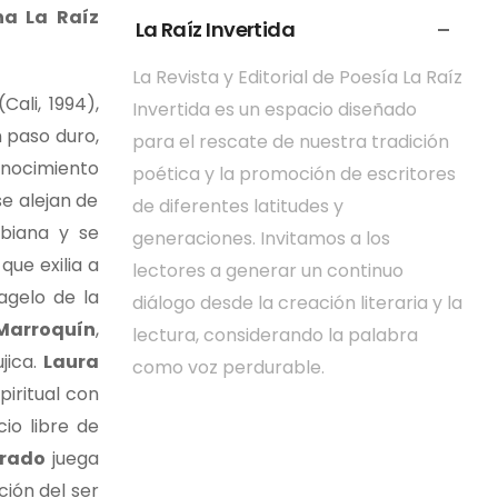
na La Raíz
La Raíz Invertida
La Revista y Editorial de Poesía La Raíz
Cali, 1994),
Invertida es un espacio diseñado
 paso duro,
para el rescate de nuestra tradición
conocimiento
poética y la promoción de escritores
se alejan de
de diferentes latitudes y
biana y se
generaciones. Invitamos a los
que exilia a
lectores a generar un continuo
lagelo de la
diálogo desde la creación literaria y la
Marroquín
,
lectura, considerando la palabra
jica.
Laura
como voz perdurable.
piritual con
cio libre de
Prado
juega
ción del ser