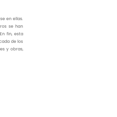
se en ellas.
tros se han
n fin, esta
cada de los
es y obras,