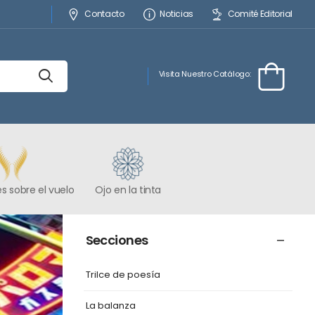
Contacto
Noticias
Comité Editorial
Visita Nuestro Catálogo:
s sobre el vuelo
Ojo en la tinta
Secciones
Trilce de poesía
La balanza