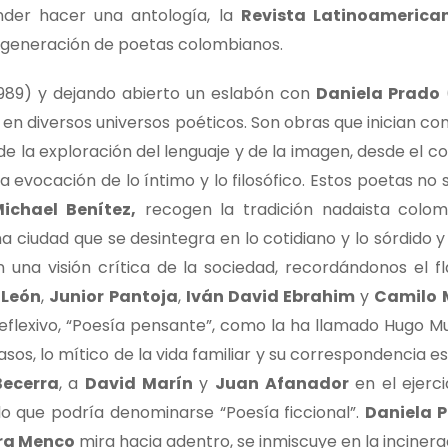
nder hacer una antología, la
Revista Latinoamerica
 generación de poetas colombianos.
 1989) y dejando abierto un eslabón con
Daniela Prado
(
 diversos universos poéticos. Son obras que inician con
de la exploración del lenguaje y de la imagen, desde el 
a evocación de lo íntimo y lo filosófico. Estos poetas no 
ichael Benítez,
recogen la tradición nadaista colom
a ciudad que se desintegra en lo cotidiano y lo sórdido y 
an una visión crítica de la sociedad, recordándonos el f
 León
,
Junior Pantoja
,
Iván David Ebrahim
y
Camilo 
eflexivo, “Poesía pensante”, como la ha llamado Hugo Mu
sos, lo mítico de la vida familiar y su correspondencia es
Becerra
, a
David Marín
y
Juan Afanador
en el ejerci
 lo que podría denominarse “Poesía ficcional”.
Daniela 
ra Menco
mira hacia adentro, se inmiscuye en la incinera