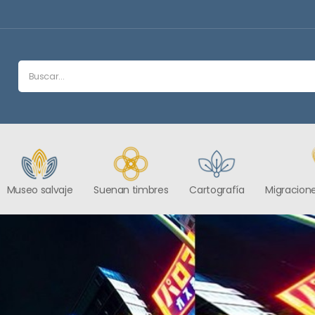
Museo salvaje
Suenan timbres
Cartografía
Migracione