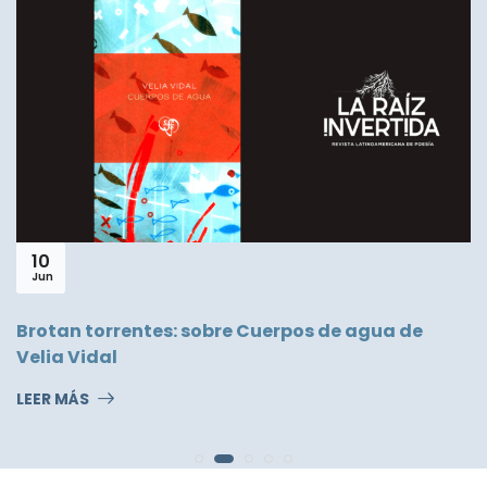
22
Jun
Louis
an torrentes: sobre Cuerpos de agua de
a Vidal
LEER 
 MÁS