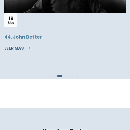
18
Nov
Poema del Viern
LEER MÁS