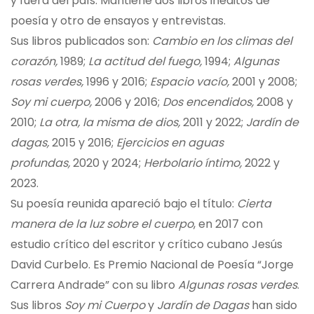
y fuera del país. Mantiene dos libros inéditos de
poesía y otro de ensayos y entrevistas.
Sus libros publicados son:
Cambio en los climas del
corazón,
1989;
La actitud del fuego,
1994;
Algunas
rosas verdes,
1996 y 2016;
Espacio vacío,
2001 y 2008;
Soy mi cuerpo,
2006 y 2016;
Dos encendidos,
2008 y
2010;
La otra, la misma de dios,
2011 y 2022;
Jardín de
dagas,
2015 y 2016;
Ejercicios en aguas
profundas,
2020 y 2024;
Herbolario íntimo,
2022 y
2023.
Su poesía reunida apareció bajo el título:
Cierta
manera de la luz sobre el cuerpo
, en 2017 con
estudio crítico del escritor y crítico cubano Jesús
David Curbelo. Es Premio Nacional de Poesía “Jorge
Carrera Andrade” con su libro
Algunas rosas verdes
.
Sus libros
Soy mi Cuerpo
y
Jardín de Dagas
han sido