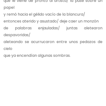
que le viene de pronto al artista/ la puse sobre un
papel
y remó hacia el gélido vacío de la blancura/
entonces aterido y asustado/ deje caer un monzón
de palabras enjauladas/ juntas aletearon
despavoridas/
aleteando se acurrucaron entre unos pedazos de
cielo
que ya encendían algunas sombras.