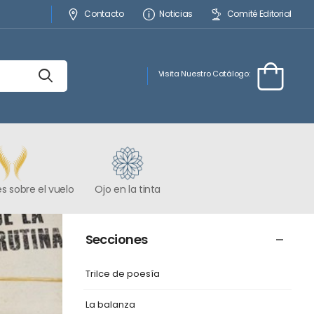
Contacto
Noticias
Comité Editorial
Visita Nuestro Catálogo:
s sobre el vuelo
Ojo en la tinta
Secciones
Trilce de poesía
La balanza