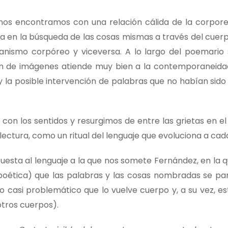
os encontramos con una relación cálida de la corpore
uida en la búsqueda de las cosas mismas a través del cuerp
nismo corpóreo y viceversa. A lo largo del poemario se
ón de imágenes atiende muy bien a la contemporaneidad
s y la posible intervención de palabras que no habían sid
on los sentidos y resurgimos de entre las grietas en e
electura, como un ritual del lenguaje que evoluciona a cad
puesta al lenguaje a la que nos somete Fernández, en la 
poética) que las palabras y las cosas nombradas se pa
 casi problemático que lo vuelve cuerpo y, a su vez, es
tros cuerpos).