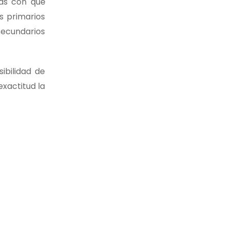
as con que
s primarios
secundarios
ibilidad de
xactitud la