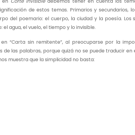
z en
Corte Invisible
debemos tener en cuenta los tem
gnificación de estos temas. Primarios y secundarios, lo
rpo del poemario: el cuerpo, la ciudad y la poesía. Los 
el agua, el vuelo, el tiempo y lo invisible.
en “Carta sin remitente”, al preocuparse por la impos
de las palabras, porque quizá no se puede traducir en e
os muestra que la simplicidad no basta: