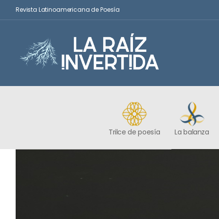
Revista Latinoamericana de Poesía
Trilce de poesía
La balanza