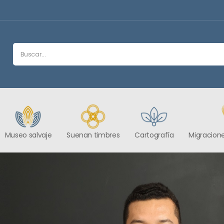
Museo salvaje
Suenan timbres
Cartografía
Migracione