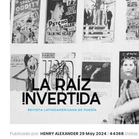
Publicado por:
HENRY ALEXANDER
29 May 2024
|
44368
Visitas