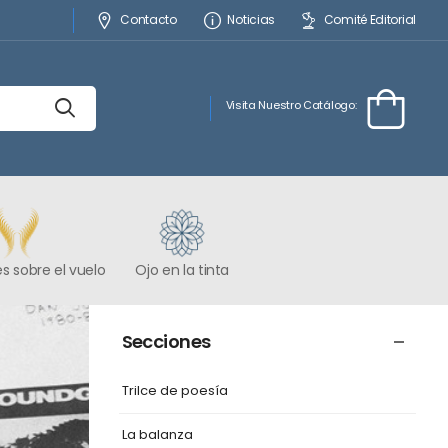
Contacto
Noticias
Comité Editorial
Visita Nuestro Catálogo:
s sobre el vuelo
Ojo en la tinta
Secciones
Trilce de poesía
La balanza