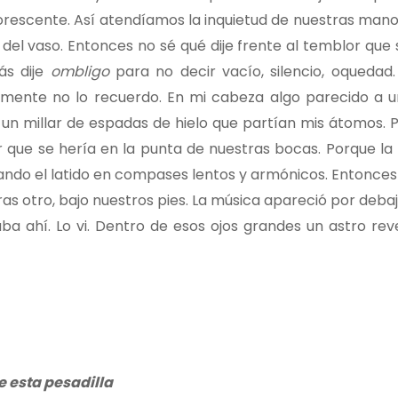
luorescente. Así atendíamos la inquietud de nuestras man
el vaso. Entonces no sé qué dije frente al temblor que 
ás dije
ombligo
para no decir vacío, silencio, oquedad. 
lmente no lo recuerdo. En mi cabeza algo parecido a 
un millar de espadas de hielo que partían mis átomos. P
r que se hería en la punta de nuestras bocas. Porque l
nzando el latido en compases lentos y armónicos. Entonce
as otro, bajo nuestros pies. La música apareció por deba
ba ahí. Lo vi. Dentro de esos ojos grandes un astro rev
e esta pesadilla