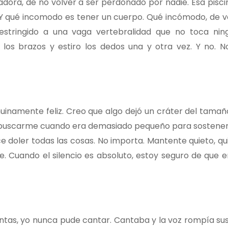
nadora, de no volver a ser perdonado por nadie. Esa pisc
a. Y qué incomodo es tener un cuerpo. Qué incómodo, de v
restringido a una vaga vertebralidad que no toca ni
 los brazos y estiro los dedos una y otra vez. Y no. N
uinamente feliz. Creo que algo dejó un cráter del tamaño
vidó buscarme cuando era demasiado pequeño para sostener
e doler todas las cosas. No importa. Mantente quieto, qui
e. Cuando el silencio es absoluto, estoy seguro de que 
ntas, yo nunca pude cantar. Cantaba y la voz rompía sus 