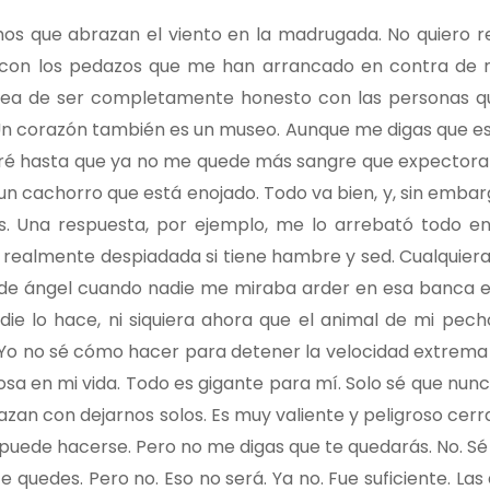
os que abrazan el viento en la madrugada. No quiero r
 con los pedazos que me han arrancado en contra de 
 idea de ser completamente honesto con las personas q
Un corazón también es un museo. Aunque me digas que es
 hasta que ya no me quede más sangre que expectorar. 
 cachorro que está enojado. Todo va bien, y, sin embargo
s. Una respuesta, por ejemplo, me lo arrebató todo e
ealmente despiadada si tiene hambre y sed. Cualquiera l
 de ángel cuando nadie me miraba arder en esa banca e
nadie lo hace, ni siquiera ahora que el animal de mi pec
Yo no sé cómo hacer para detener la velocidad extrema
sa en mi vida. Todo es gigante para mí. Solo sé que nunc
zan con dejarnos solos. Es muy valiente y peligroso cerr
uede hacerse. Pero no me digas que te quedarás. No. Sé
 te quedes. Pero no. Eso no será. Ya no. Fue suficiente. La