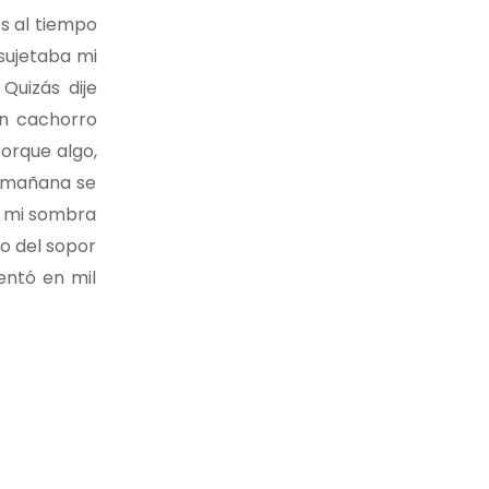
os al tiempo
sujetaba mi
Quizás dije
un cachorro
orque algo,
a mañana se
s mi sombra
jo del sopor
entó en mil