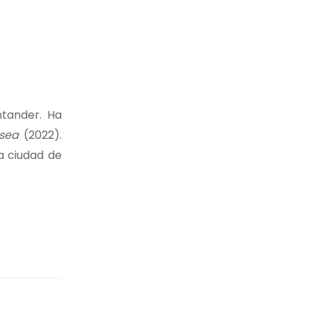
ntander. Ha
usea
(2022).
la ciudad de