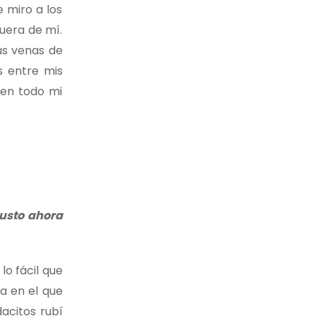
 miro a los
fuera de mí.
us venas de
s entre mis
 en todo mi
usto ahora
lo fácil que
a en el que
acitos rubí