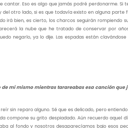
 cantar. Eso es algo que jamás podré perdonarme. Si te
del otro lado, si es que todavía existo en alguna parte 
o irá bien, es cierto, los charcos seguirán rompiendo s
arecerá la nube que he tratado de conservar por año
edo negarlo, ya lo dije. Las espadas están clavándose
 de mí mismo mientras tarareabas esa canción que j
eír sin reparo alguno. Sé que es delicado, pero entiendo 
 compone su grito despiadado. Aún recuerdo aquel dí
taba al fondo y nosotros desaparecíamos bajo esos ped