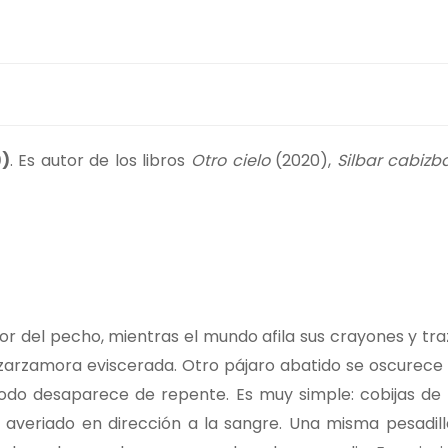
9)
. Es autor de los libros
Otro cielo
(2020),
Silbar cabizb
or del pecho, mientras el mundo afila sus crayones y tra
zarzamora eviscerada. Otro pájaro abatido se oscurece e
do desaparece de repente. Es muy simple: cobijas de hi
 averiado en dirección a la sangre. Una misma pesadill