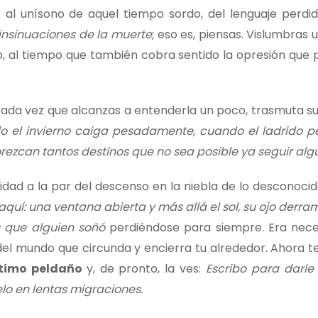
 al unísono de aquel tiempo sordo, del lenguaje perdi
 insinuaciones de la muerte
; eso es, piensas. Vislumbras 
do, al tiempo que también cobra sentido la opresión que p
cada vez que alcanzas a entenderla un poco, trasmuta su 
o el invierno caiga pesadamente, cuando el ladrido pe
orezcan tantos destinos que no sea posible ya seguir al
ridad a la par del descenso en la niebla de lo desconoci
aquí: una ventana abierta y más allá el sol, su ojo der
s que alguien soñó
perdiéndose para siempre. Era nece
 del mundo que circunda y encierra tu alrededor. Ahora t
ltimo peldaño
y, de pronto, la ves:
Escribo para darle
elo en lentas migraciones.