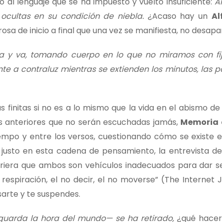
 al lenguaje que se ha impuesto y vuelto insuficiente:
A
, ocultas en su condición de niebla.
¿Acaso hay un
Al
rosa de inicio a final que una vez se manifiesta, no desap
a y va, tomando cuerpo en lo que no miramos con fij
e a contraluz mientras se extienden los minutos, las pa
 finitas si no es a lo mismo que la vida en el abismo de
las anteriores que no serán escuchadas jamás,
Memoria 
po y entre los versos, cuestionando cómo se existe e
justo en esta cadena de pensamiento, la entrevista de O
giriera que ambos son vehículos inadecuados para dar se
 respiración, el no decir, el no moverse” (The Internet 
sarte y te suspendes.
guarda la hora del mundo— se ha retirado,
¿qué hacer