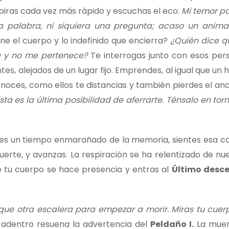
spiras cada vez más rápido y escuchas el eco:
Mi temor po
a palabra, ni siquiera una pregunta; acaso un anima
ne el cuerpo y lo indefinido que encierra?
¿Quién dice q
ía y no me pertenece?
Te interrogas junto con esos per
es, alejados de un lugar fijo. Emprendes, al igual que un 
noces, como ellos te distancias y también pierdes el anc
sta es la última posibilidad de aferrarte. Ténsalo en torno
bes un tiempo enmarañado de la memoria, sientes esa co
erte, y avanzas. La respiración se ha relentizado de nu
e tu cuerpo se hace presencia y entras al
Último desc
que otra escalera para empezar a morir. Miras tu cuerp
 adentro resuena la advertencia del
Peldaño I.
La muer