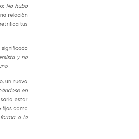
do:
No hubo
una relación
etrifica tus
significado
rsista y no
guno…
do, un nuevo
ramándose en
sario estar
e fijas como
 forma a la