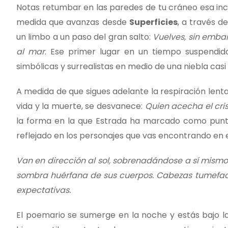
Notas retumbar en las paredes de tu cráneo esa ince
medida que avanzas desde
Superficies
, a través d
un limbo a un paso del gran salto:
Vuelves, sin embar
al mar
. Ese primer lugar en un tiempo suspendid
simbólicas y surrealistas en medio de una niebla casi
A medida de que sigues adelante la respiración lent
vida y la muerte, se desvanece:
Quien acecha el cris
la forma en la que Estrada ha marcado como punto d
reflejado en los personajes que vas encontrando en e
Van en dirección al sol, sobrenadándose a sí mismos
sombra huérfana de sus cuerpos. Cabezas tumefacta
expectativas.
El poemario se sumerge en la noche y estás bajo l