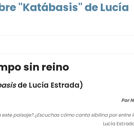
bre "Katábasis" de Lucía
mpo sin reino
basis
de Lucía Estrada)
Por N
este paisaje? ¿Escuchas cómo canta sibilina por entre l
Lucía Estrada