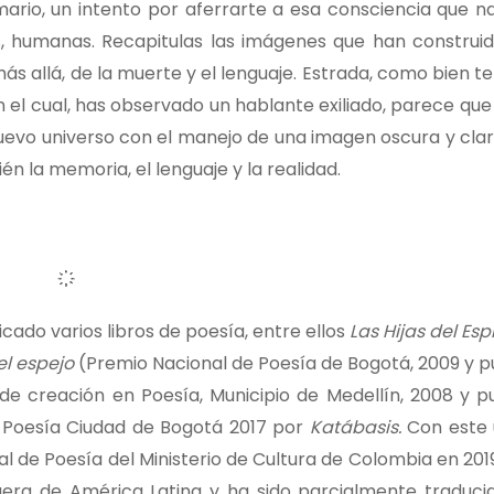
ario, un intento por aferrarte a esa consciencia que n
s, humanas. Recapitulas las imágenes que han construi
ás allá, de la muerte y el lenguaje. Estrada, como bien te
 el cual, has observado un hablante exiliado, parece que
evo universo con el manejo de una imagen oscura y clar
n la memoria, el lenguaje y la realidad.
cado varios libros de poesía, entre ellos
Las Hijas del Esp
el espejo
(Premio Nacional de Poesía de Bogotá, 2009 y p
e creación en Poesía, Municipio de Medellín, 2008 y p
e Poesía Ciudad de Bogotá 2017 por
Katábasis.
Con este ú
al de Poesía del Ministerio de Cultura de Colombia en 201
ra de América Latina y ha sido parcialmente traducida