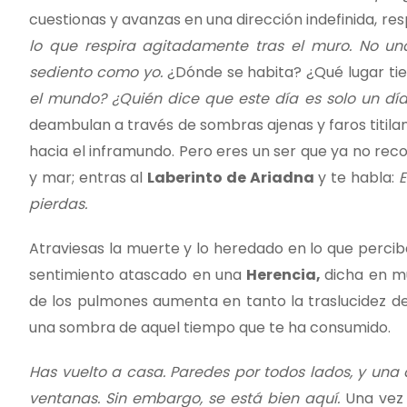
cuestionas y avanzas en una dirección indefinida, re
lo que respira agitadamente tras el muro. No un
sediento como yo.
¿Dónde se habita? ¿Qué lugar tie
el mundo? ¿Quién dice que este día es solo un d
deambulan a través de sombras ajenas y faros titilant
hacia el inframundo. Pero eres un ser que ya no reco
y mar; entras al
Laberinto de Ariadna
y te habla:
E
pierdas.
Atraviesas la muerte y lo heredado en lo que perci
sentimiento atascado en una
Herencia,
dicha en mu
de los pulmones aumenta en tanto la traslucidez d
una sombra de aquel tiempo que te ha consumido.
Has vuelto a casa. Paredes por todos lados, y una 
ventanas. Sin embargo, se está bien aquí.
Una vez