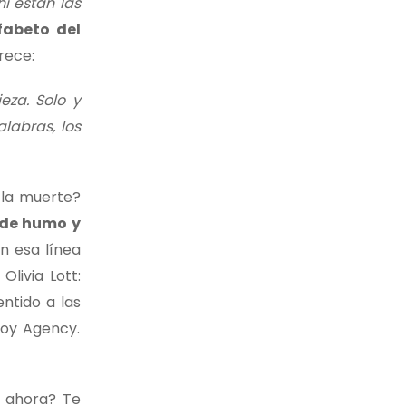
hí están las
fabeto del
arece:
eza. Solo y
labras, los
 la muerte?
de humo y
n esa línea
livia Lott:
ntido a las
Joy Agency.
 ahora? Te