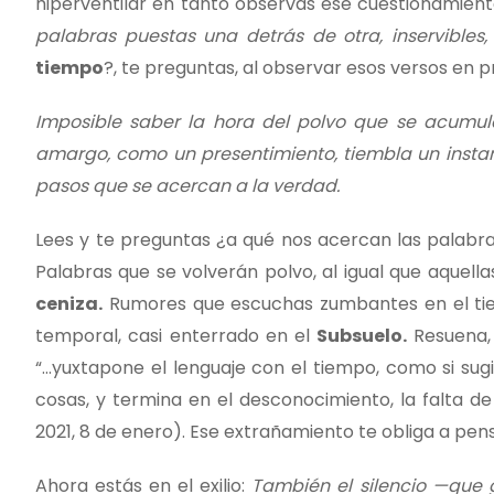
hiperventilar en tanto observas ese cuestionamiento
palabras puestas una detrás de otra, inservibles
tiempo
?, te preguntas, al observar esos versos en p
Imposible saber la hora del polvo que se acumul
amargo, como un presentimiento, tiembla un instant
pasos que se acercan a la verdad.
Lees y te preguntas ¿a qué nos acercan las palabras
Palabras que se volverán polvo, al igual que aquel
ceniza.
Rumores que escuchas zumbantes en el tiem
temporal, casi enterrado en el
Subsuelo.
Resuena, 
“...yuxtapone el lenguaje con el tiempo, como si su
cosas, y termina en el desconocimiento, la falta de
2021, 8 de enero). Ese extrañamiento te obliga a pen
Ahora estás en el exilio:
También el silencio —que 