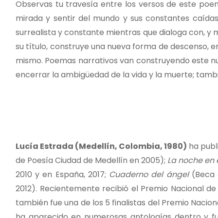
Observas tu travesía entre los versos de este poem
mirada y sentir del mundo y sus constantes caída
surrealista y constante mientras que dialoga con, y m
su título, construye una nueva forma de descenso, en
mismo. Poemas narrativos van construyendo este nu
encerrar la ambigüedad de la vida y la muerte; tambié
Lucía Estrada (Medellín, Colombia, 1980)
ha publi
de Poesía Ciudad de Medellín en 2005);
La noche en 
2010 y en España, 2017;
Cuaderno del ángel
(Beca d
2012). Recientemente recibió el Premio Nacional d
también fue una de los 5 finalistas del Premio Nacion
ha aparecido en numerosas antologías dentro y fue