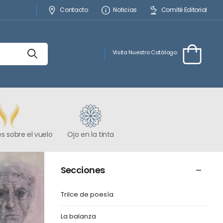
Contacto
Noticias
Comité Editorial
Visita Nuestro Catálogo:
s sobre el vuelo
Ojo en la tinta
Secciones
Trilce de poesía
La balanza