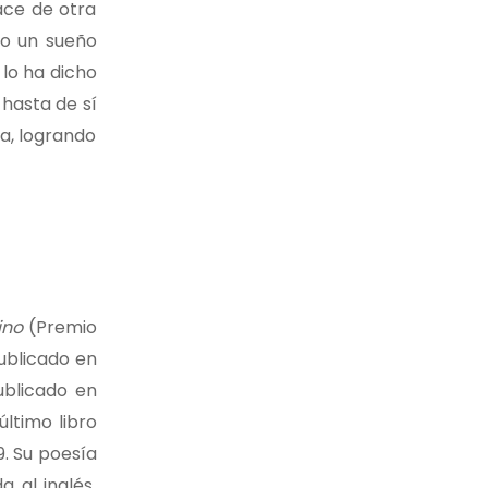
ace de otra
do un sueño
 lo ha dicho
 hasta de sí
a, logrando
ino
(Premio
ublicado en
ublicado en
ltimo libro
9. Su poesía
 al inglés,