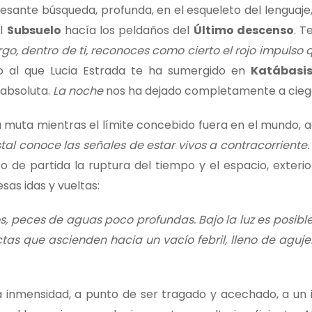
sante búsqueda, profunda, en el esqueleto del lenguaje,
el
Subsuelo
hacía los peldaños del
Último descenso
. T
go, dentro de ti, reconoces como cierto el rojo impulso 
o al que Lucia Estrada te ha sumergido en
Katábasi
 absoluta.
La noche
nos ha dejado completamente a cieg
a muta mientras el límite concebido fuera en el mundo, a
tal conoce las señales de estar vivos a contracorriente
e partida la ruptura del tiempo y el espacio, exterior 
sas idas y vueltas:
, peces de aguas poco profundas. Bajo la luz es posible 
s que ascienden hacia un vacío febril, lleno de agujer
a inmensidad, a punto de ser tragado y acechado, a un 