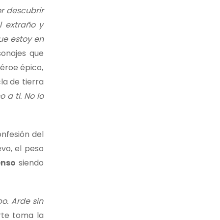
r descubrir
l extraño y
ue estoy en
sonajes que
héroe épico,
la de tierra
 a ti. No lo
nfesión del
evo, el peso
enso
siendo
o. Arde sin
te toma la