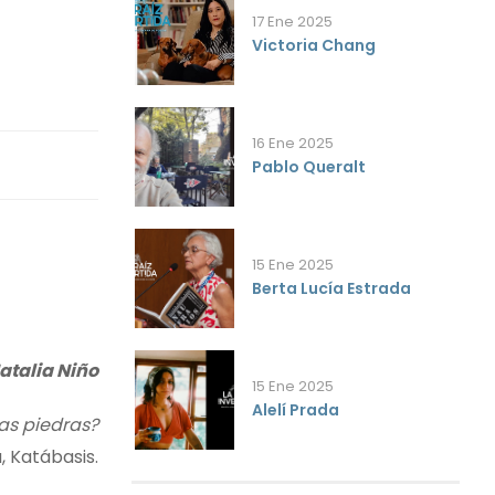
17 Ene 2025
Victoria Chang
16 Ene 2025
Pablo Queralt
15 Ene 2025
Berta Lucía Estrada
atalia Niño
15 Ene 2025
Alelí Prada
as piedras?
, Katábasis.