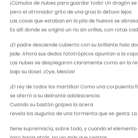
¡Cúmulos de nubes para guardar todo! Un dragón se
pero el atronador grito de una grúa lo detuvo lejos.
Las cosas que estaban en la pila de huesos se abrasar
Es allí donde se originó un rio sin orillas, con rotas 
¡El padre desciende cubierto con su brillante halo d
jade. Ahora sus dedos fototrópicos apuntan a la capa
Las nubes se desplegaron claramente como en la ret
bajo su dosel. ¡Oye, Mesías!
¡El rey de todos los martillos! Como una corpulenta 
se aferró a su delirante adolescencia.
Cuando su bastón golpea la acera
revela los augurios de una tormenta que se gesta. L
tiene supremacía, sobre todo, y cuando el elemento 
miro hacia atrás, no vio más que cenizas