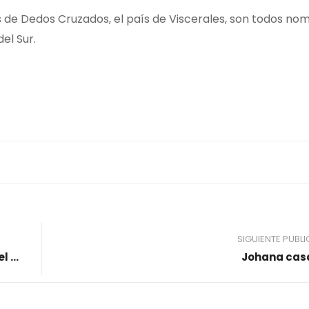
ís de Dedos Cruzados, el país de Viscerales, son todos no
el Sur.
SIGUIENTE PUBL
La balada del desaparecido y otros poemas del duelo
Johana cas