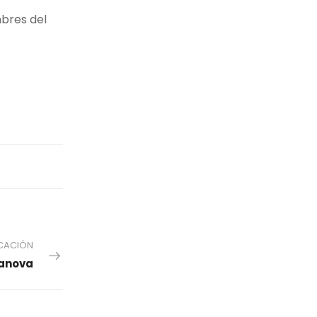
mbres del
ICACIÓN
anova