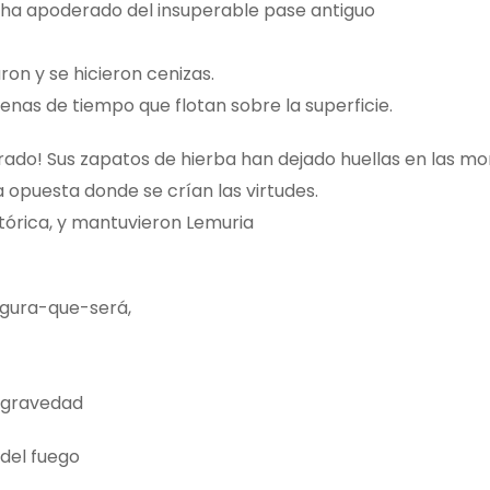
 ha apoderado del insuperable pase antiguo
on y se hicieron cenizas.
cadenas de tiempo que flotan sobre la superficie.
orado! Sus zapatos de hierba han dejado huellas en las m
 opuesta donde se crían las virtudes.
órica, y mantuvieron Lemuria
figura-que-será,
a gravedad
del fuego