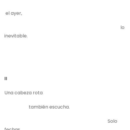
el ayer,
lo
inevitable.
II
Una cabeza rota
también escucha.
Solo
fechas,