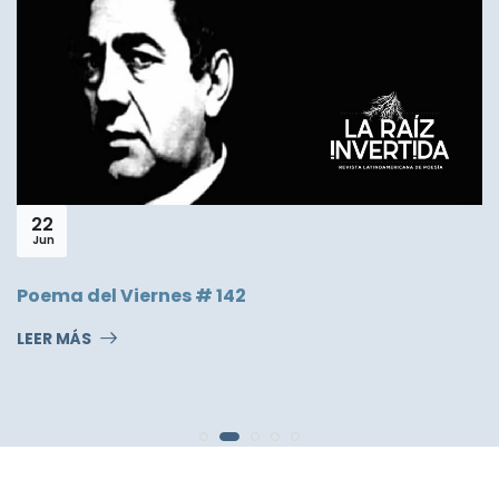
21
Ene
14. Un Árbol sin hojas que 
con Juan Gelman
LEER MÁS