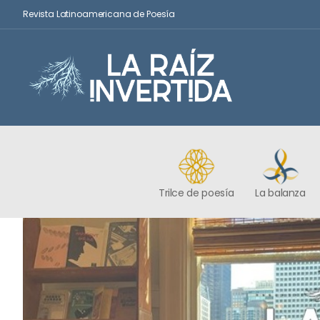
Revista Latinoamericana de Poesía
Trilce de poesía
La balanza