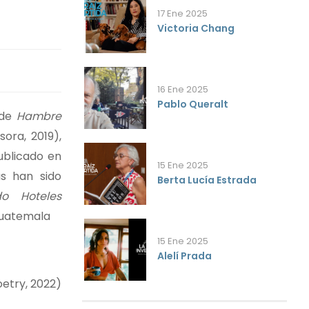
17 Ene 2025
Victoria Chang
16 Ene 2025
Pablo Queralt
 de
Hambre
ora, 2019),
ublicado en
15 Ene 2025
as han sido
Berta Lucía Estrada
do Hoteles
 Guatemala
15 Ene 2025
Alelí Prada
etry, 2022)