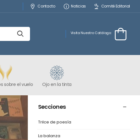
Contacto
Noticias
Comité Editorial
Visita Nuestro Catálogo:
s sobre el vuelo
Ojo en la tinta
Secciones
Trilce de poesía
La balanza