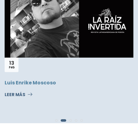
13
Feb
Luis Enrike Moscoso
LEER MÁS