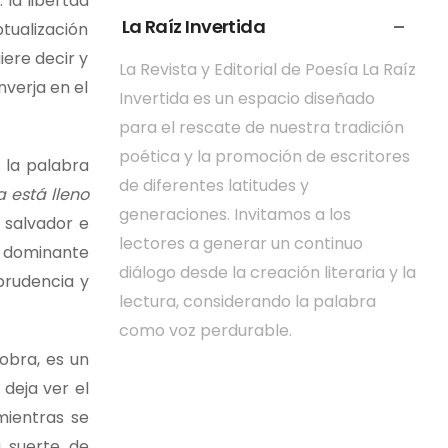
 la libertad
La Raíz Invertida
tualización
iere decir y
La Revista y Editorial de Poesía La Raíz
verja en el
Invertida es un espacio diseñado
para el rescate de nuestra tradición
poética y la promoción de escritores
 la palabra
de diferentes latitudes y
a está lleno
generaciones. Invitamos a los
 salvador e
lectores a generar un continuo
a dominante
diálogo desde la creación literaria y la
prudencia y
lectura, considerando la palabra
como voz perdurable.
obra, es un
deja ver el
mientras se
a suerte de