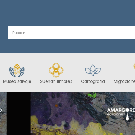
Museo salvaje
Suenan timbres
Cartografía
Migracione