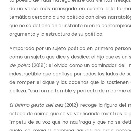
La poesía de Fadir navega entre dos vientos fresquís
de un verso más arriesgado en cuanto a la forma y
temática cercana a una poética con aires narratológic
que no se detiene en el instante ni en la contempla
argumento y la estructura de su poética.
Amparada por un sujeto poético en primera persona,
como un sujeto que dice y desdice; el hijo que es un 
de polvo
(2018); el olvido como un dominador del 
indestructible que confluye por todos los lados de 
de romper el dique y las cadenas que lo sostienen
belleza: “esa forma terrible y perfecta de mirarme el
El último gesto del pez
(2012) recoge la figura del
estado de ánimo que se va verificando mientras la p
ímpetu de su voz que no naufraga y que no se detie
duele, se relaja y combina figuras de gran poten