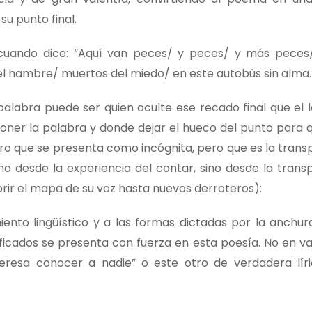
u punto final.
cuando dice: “Aquí van peces/ y peces/ y más peces
l hambre/ muertos del miedo/ en este autobús sin alma.
 palabra puede ser quien oculte ese recado final que el 
oner la palabra y donde dejar el hueco del punto para
oro que se presenta como incógnita, pero que es la trans
o desde la experiencia del contar, sino desde la trans
brir el mapa de su voz hasta nuevos derroteros):
ento lingüístico y a las formas dictadas por la anchur
nificados se presenta con fuerza en esta poesía. No en v
teresa conocer a nadie” o este otro de verdadera lír