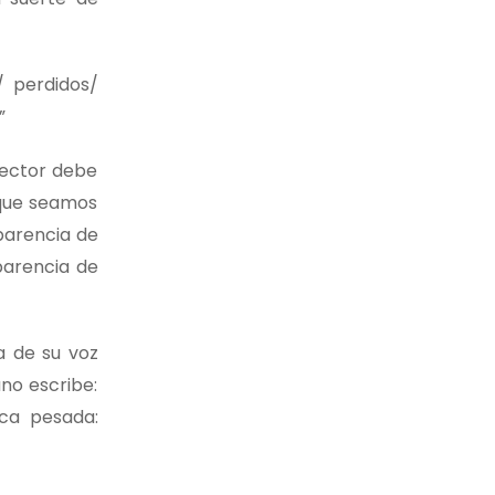
/ perdidos/
”
lector debe
 que seamos
parencia de
parencia de
a de su voz
ano escribe:
ica pesada: