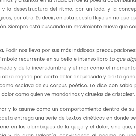
imos y distintos en la tradición de la poesía colombiana:
 la desestructura del ritmo, por un lado, y la concep
os, por otro. Es decir, en esta poesía fluye un río que qu
ción. Siempre está buscando un movimiento nuevo que con
 Fadir nos lleva por sus más insidiosas preocupaciones:
símbolo recurrente en su bello e intenso libro
Lo que dig
miedo y de la incertidumbre y el mar como el momento
su obra regada por cierto dolor anquilosado y cierta gan
 como esclava de su corpus poético. Lo dice con sabia 
 dolor como quien ve mandarinas y ciruelas de cristales”.
 mar y lo asume como un comportamiento dentro de su 
oeta entrega una serie de textos cinéticos en donde se 
ne en los alambiques de la queja y el dolor, sino que, 
cia y de gran valentía, convirtiendo al poema en un