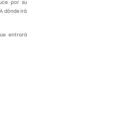
uce por su
A dónde irá
que entrará