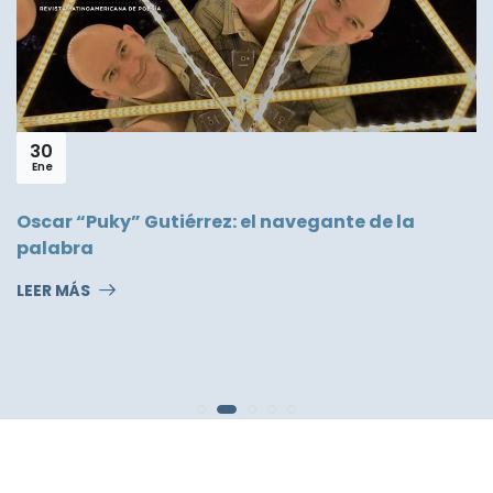
13
May
José Alfredo Pérez Alencar
LEER MÁS