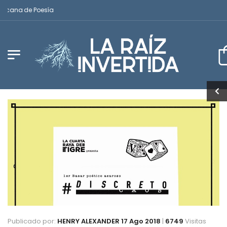
icana de Poesía
Publicado por:
HENRY ALEXANDER
17 Ago 2018
|
6749
Visitas