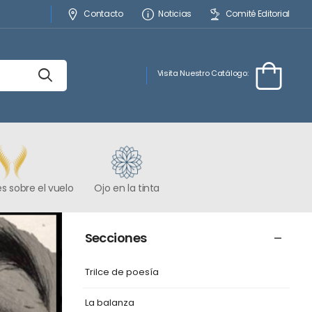
Contacto
Noticias
Comité Editorial
Visita Nuestro Catálogo:
s sobre el vuelo
Ojo en la tinta
Secciones
Trilce de poesía
La balanza