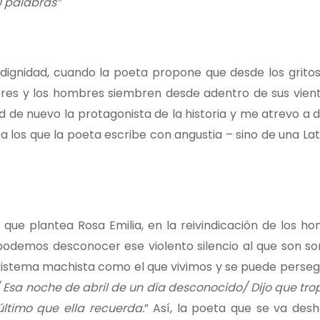
0 palabras”
dignidad, cuando la poeta propone que desde los gritos
jeres y los hombres siembren desde adentro de sus vien
ad de nuevo la protagonista de la historia y me atrevo a 
 a los que la poeta escribe con angustia – sino de una L
e plantea Rosa Emilia, en la reivindicación de los ho
 podemos desconocer ese violento silencio al que son so
sistema machista como el que vivimos y se puede persegu
Esa noche de abril de un día desconocido/ Dijo que tro
ltimo que ella recuerda.
” Así, la poeta que se va des