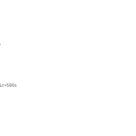
0
&t=586s