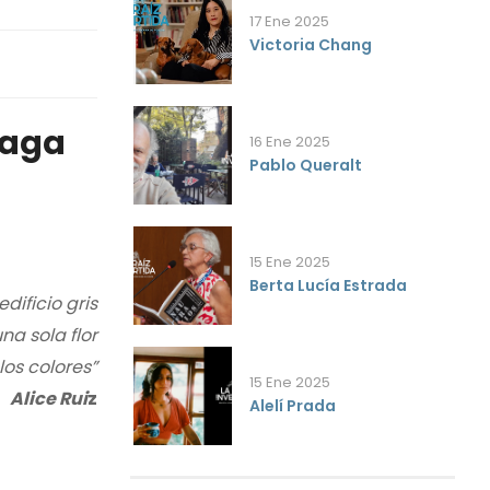
17 Ene 2025
Victoria Chang
yaga
16 Ene 2025
Pablo Queralt
15 Ene 2025
Berta Lucía Estrada
edificio gris
na sola flor
los colores”
15 Ene 2025
Alice Rui
z
Alelí Prada