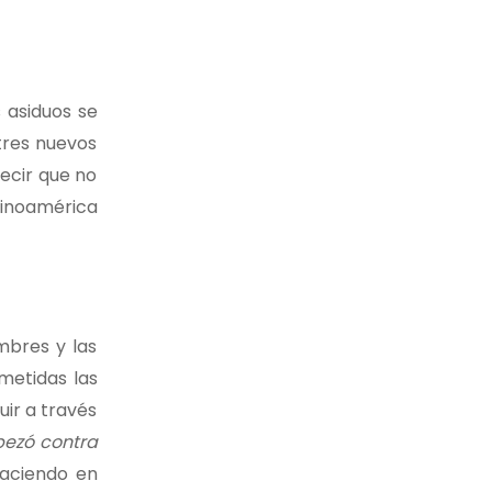
 asiduos se
tres nuevos
decir que no
atinoamérica
mbres y las
metidas las
ir a través
pezó contra
haciendo en