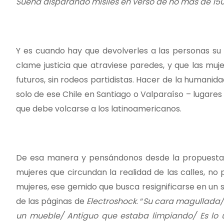
Sueña disparando misiles en verso de no más de 15
Y es cuando hay que devolverles a las personas su 
clame justicia que atraviese paredes, y que las mu
futuros, sin rodeos partidistas. Hacer de la humanid
solo de ese Chile en Santiago o Valparaíso – lugares
que debe volcarse a los latinoamericanos.
De esa manera y pensándonos desde la propuesta qu
mujeres que circundan la realidad de las calles, no
mujeres, ese gemido que busca resignificarse en un 
de las páginas de
Electroshock
. “
Su cara magullada/ 
un mueble/ Antiguo que estaba limpiando/ Es lo ú