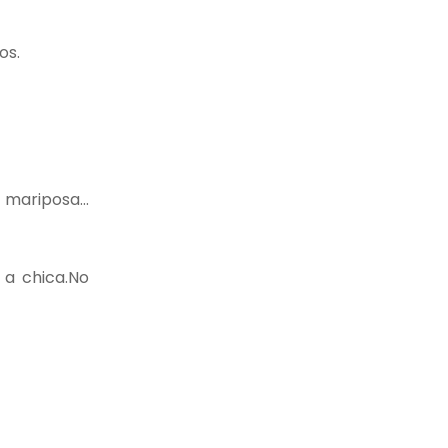
os.
 o mariposa…
o a chica.No