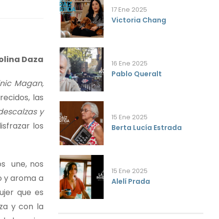
17 Ene 2025
Victoria Chang
olina Daza
16 Ene 2025
Pablo Queralt
nic Magan,
recidos, las
descalzas y
15 Ene 2025
isfrazar los
Berta Lucía Estrada
os une, nos
15 Ene 2025
go y aroma a
Alelí Prada
ujer que es
za y con la