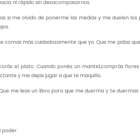
spacio ni rápido sin desacompasarnos.
ías si me olvido de ponerme las medias y me duelen los p
jos.
 Que comas más cuidadosamente que yo. Que me pidas que 
corás el plato. Cuando ponés un mantel,comprás flores
tante y me dejas jugar a que te maquillo.
s. Que me leas un libro para que me duerma y te duermas 
l poder.