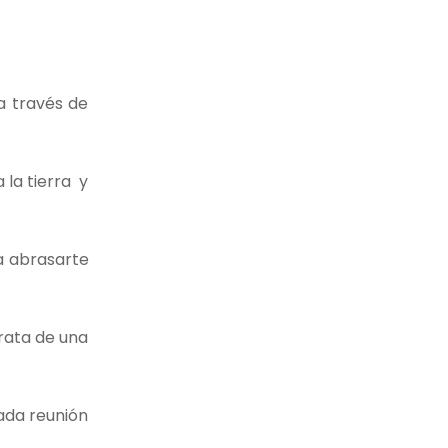
a través de
la tierra y
a abrasarte
trata de una
cada reunión