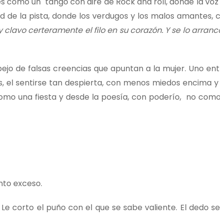
 es como un tango con aire de Rock and roll, donde la voz
ad de la pista, donde los verdugos y los malos amantes, 
lavo certeramente el filo en su corazón. Y se lo arranco
ejo de falsas creencias que apuntan a la mujer. Uno ent
os, el sentirse tan despierta, con menos miedos encima y
omo una fiesta y desde la poesía, con poderío, no como
nto exceso.
. Le corto el puño con el que se sabe valiente. El dedo 