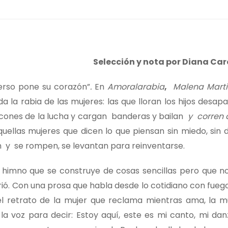
Selección y nota por Diana Car
erso pone su corazón”
.
En
Amoralarabia
,
Malena Marti
la rabia de las mujeres: las que lloran los hijos desapa
acones de la lucha y cargan banderas y bailan
y corren 
uellas mujeres que dicen lo que piensan sin miedo, sin d
an y se rompen, se levantan para reinventarse.
 himno que se construye de cosas sencillas pero que n
arió. Con una prosa que habla desde lo cotidiano con fue
 el retrato de la mujer que reclama mientras ama, la m
la voz para decir: Estoy aquí, este es mi canto, mi dan