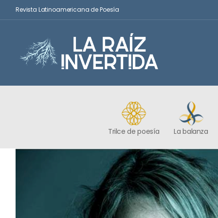
Revista Latinoamericana de Poesía
Trilce de poesía
La balanza