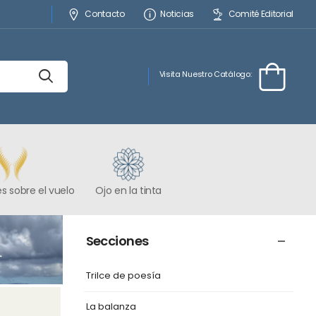
Contacto
Noticias
Comité Editorial
Visita Nuestro Catálogo:
s sobre el vuelo
Ojo en la tinta
Secciones
Trilce de poesía
La balanza