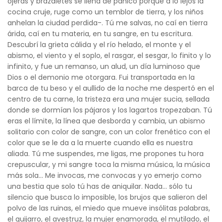
ojeras y brazaletes se llena de pánico porque a lo lejos la
cocina cruje, ruge como un temblor de tierra, y los niños
anhelan la ciudad perdida-. Tú me salvas, no caí en tierra
árida, caí en tu materia, en tu sangre, en tu escritura.
Descubrí la grieta cálida y el río helado, el monte y el
abismo, el viento y el soplo, el rasgar, el sesgar, lo finito y lo
infinito, y fue un remanso, un alud, un día luminoso que
Dios o el demonio me otorgara. Fui transportada en la
barca de tu beso y el aullido de la noche me despertó en el
centro de tu carne, la tristeza era una mujer sucia, sellada
donde se dormían los pájaros y los lagartos tropezaban. Tú
eras el límite, la línea que desborda y cambia, un abismo
solitario con color de sangre, con un color frenético con el
color que se le da a la muerte cuando ella es nuestra
aliada. Tú me suspendes, me ligas, me propones tu hora
crepuscular, y mi sangre toca la misma música, la música
más sola… Me invocas, me convocas y yo emerjo como
una bestia que solo tú has de aniquilar. Nada… sólo tu
silencio que busca lo imposible, los brujos que salieron del
polvo de las ruinas, el miedo que mueve insólitas palabras,
el guijarro, el avestruz, la mujer enamorada, el mutilado, el