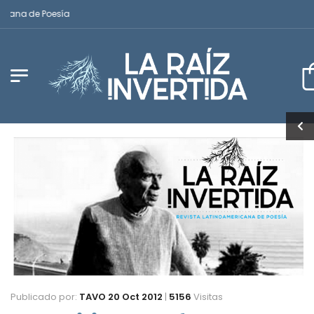
ana de Poesía
Publicado por:
TAVO
20 Oct 2012
|
5156
Visitas