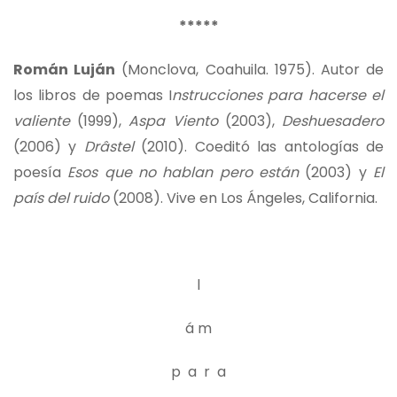
*****
Román Luján
(Monclova, Coahuila. 1975). Autor de
los libros de poemas I
nstrucciones para hacerse el
valiente
(1999),
Aspa Viento
(2003),
Deshuesadero
(2006) y
Drâstel
(2010). Coeditó las antologías de
poesía
Esos que no hablan pero están
(2003) y
El
país del ruido
(2008). Vive en Los Ángeles, California.
l
á m
p a r a