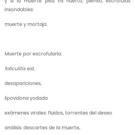
y si la muerte pisa mi huerto, pienso, escrófulas
insondables:
muerte y mortaja.
Muerte por escrofularia:
foliculitis est,
desapariciones,
lipovidona yodada
exámenes virales: fluidos, torrentes del deseo
análisis: descartes de la muerte,