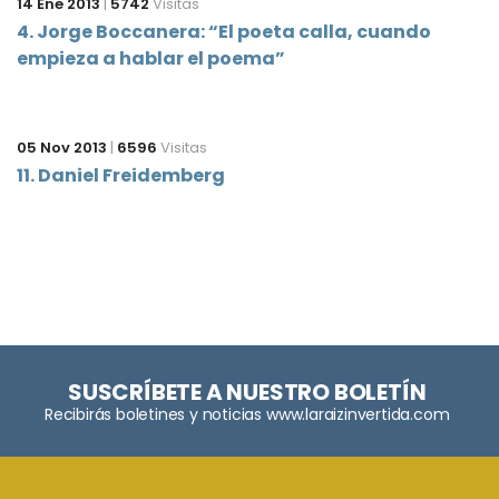
14 Ene 2013
|
5742
Visitas
4. Jorge Boccanera: “El poeta calla, cuando
empieza a hablar el poema”
05 Nov 2013
|
6596
Visitas
11. Daniel Freidemberg
SUSCRÍBETE A NUESTRO BOLETÍN
Recibirás boletines y noticias www.laraizinvertida.com