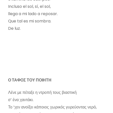
Incluso el sol, sí, el sol,
llega a mi lado a reposar.
Que tal es mi sombra.
De luz.
Ο ΤΑΦΟΣ ΤΟΥ ΠΟΙΗΤΗ
Λένε με πέταξε η ντροπή τους βιαστική
σ’ ένα χαντάκι.
Το ’χεν ανοίξει κάποιος χωρικός γυρεύοντας νερό,