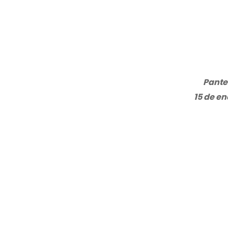
Pante
15 de en