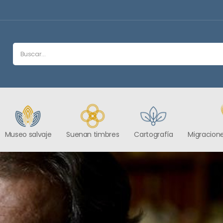
Museo salvaje
Suenan timbres
Cartografía
Migracione