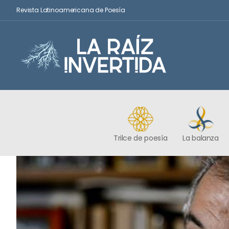
Revista Latinoamericana de Poesía
Trilce de poesía
La balanza