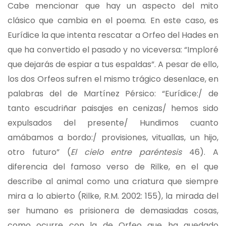
Cabe mencionar que hay un aspecto del mito
clásico que cambia en el poema. En este caso, es
Eurídice la que intenta rescatar a Orfeo del Hades en
que ha convertido el pasado y no viceversa: “Imploré
que dejarás de espiar a tus espaldas”. A pesar de ello,
los dos Orfeos sufren el mismo trágico desenlace, en
palabras del de Martínez Pérsico: “Eurídice:/ de
tanto escudriñar paisajes en cenizas/ hemos sido
expulsados del presente/ Hundimos cuanto
amábamos a bordo:/ provisiones, vituallas, un hijo,
otro futuro” (
El cielo entre paréntesis
46). A
diferencia del famoso verso de Rilke, en el que
describe al animal como una criatura que siempre
mira a lo abierto (Rilke, R.M. 2002: 155), la mirada del
ser humano es prisionera de demasiadas cosas,
como ocurre con la de Orfeo que ha quedado