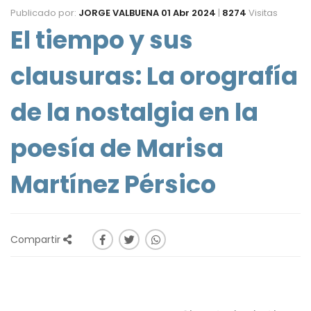
Publicado por:
JORGE VALBUENA
01 Abr 2024
|
8274
Visitas
El tiempo y sus
clausuras: La orografía
de la nostalgia en la
poesía de Marisa
Martínez Pérsico
Compartir