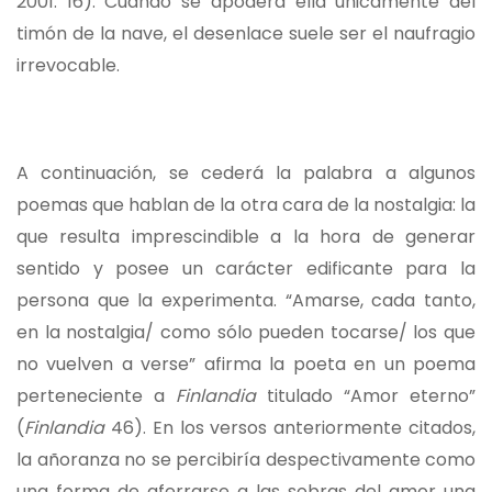
2001: 16). Cuando se apodera ella únicamente del
timón de la nave, el desenlace suele ser el naufragio
irrevocable.
A continuación, se cederá la palabra a algunos
poemas que hablan de la otra cara de la nostalgia: la
que resulta imprescindible a la hora de generar
sentido y posee un carácter edificante para la
persona que la experimenta. “Amarse, cada tanto,
en la nostalgia/ como sólo pueden tocarse/ los que
no vuelven a verse” afirma la poeta en un poema
perteneciente a
Finlandia
titulado “Amor eterno”
(
Finlandia
46). En los versos anteriormente citados,
la añoranza no se percibiría despectivamente como
una forma de aferrarse a las sobras del amor una