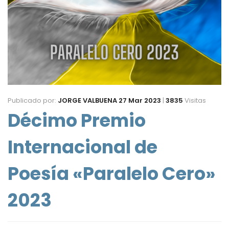
Publicado por:
JORGE VALBUENA
27 Mar 2023
|
3835
Visitas
Décimo Premio
Internacional de
Poesía «Paralelo Cero»
2023