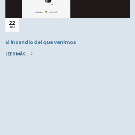
22
Ene
El incendio del que venimos
LEER MÁS