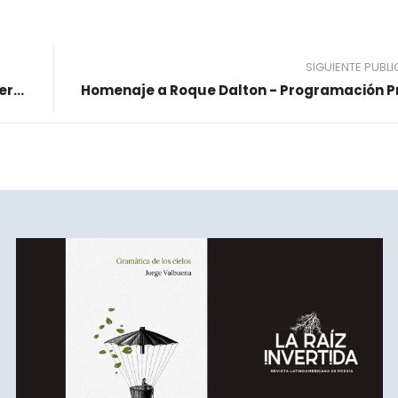
SIGUIENTE PUBL
Reseña y poemas de “SEOL”, libro de Isabel Guerrero