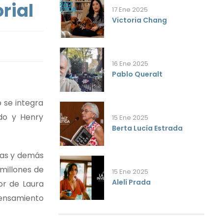
rial
17 Ene 2025
Victoria Chang
16 Ene 2025
Pablo Queralt
o se integra
do y Henry
15 Ene 2025
Berta Lucía Estrada
eñas y demás
millones de
15 Ene 2025
Alelí Prada
bor de Laura
pensamiento