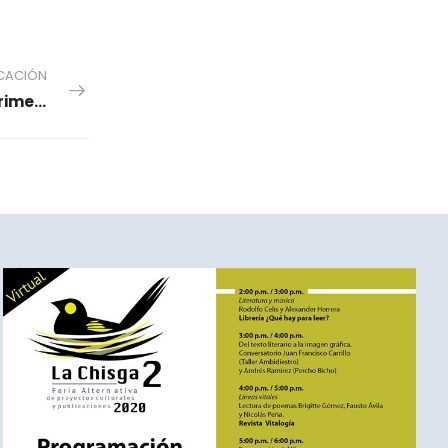
ICACIÓN
Homenaje a Roque Dalton - Programación Primera Parte