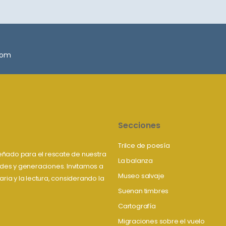
.com
Secciones
Trilce de poesía
iseñado para el rescate de nuestra
La balanza
tudes y generaciones. Invitamos a
Museo salvaje
aria y la lectura, considerando la
Suenan timbres
Cartografía
Migraciones sobre el vuelo