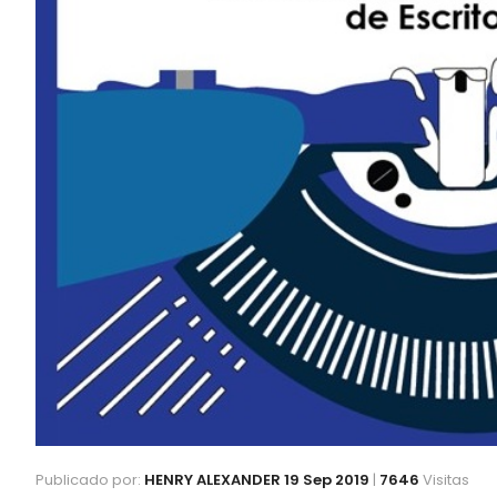
Publicado por:
HENRY ALEXANDER
19 Sep 2019
|
7646
Visitas