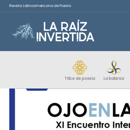
Revista Latinoamericana de Poesía
Trilce de poesía
La balanza