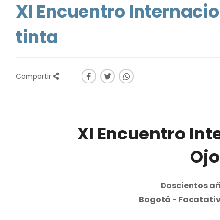
XI Encuentro Internacio
tinta
Compartir
XI Encuentro Int
Ojo
Doscientos añ
Bogotá - Facatati