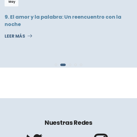
May
9. El amor y la palabra: Un reencuentro con la
noche
S
LEER MÁS
L
Nuestras Redes