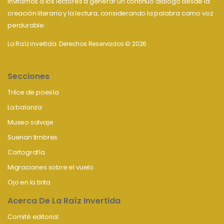
Invitamos a los lectores a generar un continuo diálogo desde la
creación literaria y la lectura, considerando la palabra como voz
perdurable.
La Raíz invertida. Derechos Reservados © 2026
Secciones
Trilce de poesía
La balanza
Museo salvaje
Suenan timbres
Cartografía
Migraciones sobre el vuelo
Ojo en la tinta
Acerca De La Raíz Invertida
Comité editorial