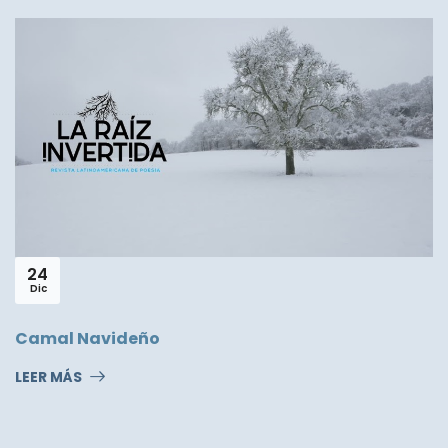
23
Nov
Óscar Slevh Pózel: Premio Nacional de Poesía
José Manuel Arango
LEER MÁS